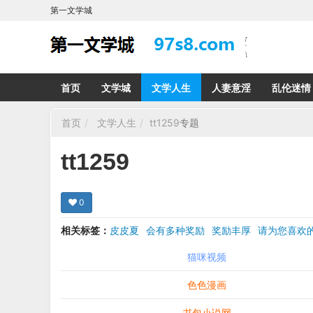
第一文学城
首页
文学城
文学人生
人妻意淫
乱伦迷情
首页
文学人生
tt1259
专题
tt1259
0
相关标签：
皮皮夏
会有多种奖励
奖励丰厚
请为您喜
希望在回复那里留下您的心得感受 您的留言哪怕只
猫咪视频
色色漫画
书包小说网