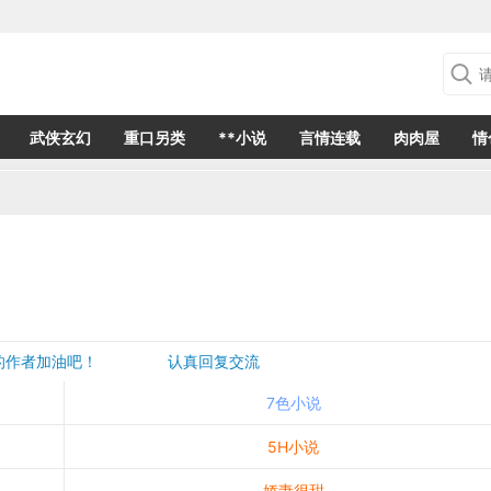
武侠玄幻
重口另类
**小说
言情连载
肉肉屋
情
欢的作者加油吧！ 认真回复交流
是一个建议都会成为作者创作的动力
7色小说
5H小说
娇妻很甜