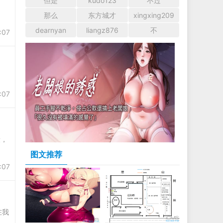
但是
kudo123
不过
那么
东方城才
xingxing209
dearnyan
liangz876
不
:07
:07
段，
图文推荐
:07
在我