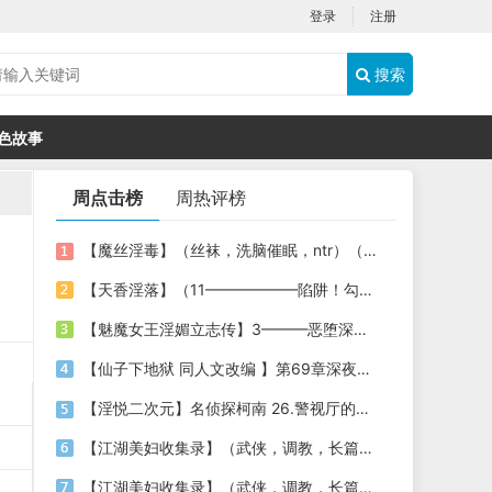
登录
注册
搜索
色故事
周点击榜
周热评榜
【魔丝淫毒】（丝袜，洗脑催眠，ntr）（24）（我不想）
【天香淫落】（11——————陷阱！勾结的警局调教（下））
【魅魔女王淫媚立志传】3———恶堕深渊的开端
【仙子下地狱 同人文改编 】第69章深夜窥淫戏 交心与交性(二)(纯爱+各种情趣玩法)
【淫悦二次元】名侦探柯南 26.警视厅的隐藏淫娃
【江湖美妇收集录】（武侠，调教，长篇）（6）（师娘篇）
【江湖美妇收集录】（武侠，调教，长篇）（13）（下山历练篇）