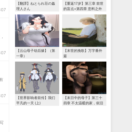
【翻譯】ねとられ荘の姦
【重返17岁】第三章 前世
理人さん
的盲点+第四章 意料之外
:07
的相认+番外篇（本文为女
主第一视角，两万字更
新）
段，
【云山母子劫后缘】（第
【末世的挽歌】万字番外
:07
一章）
篇
有
:07
【世界影响者前传】我们
【末日中的母子】第三十
平凡的一天 (上)
四章 不太温暖的家，依旧
温暖的妈妈（下） 两万字
大更新
写