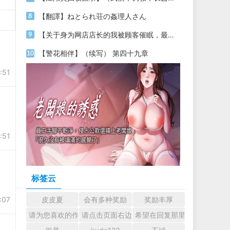
【翻譯】ねとられ荘の姦理人さん
【关于身为网店店长的我被顾客催眠，最终堕落为丝袜发情母狗这件事】（18～20）
【警花相伴】（续写） 第四十九章
:51
:51
标签云
:07
皮皮夏
会有多种奖励
奖励丰厚
请为您喜欢的作者加油吧！ 认真回复交流
请点击页面右边的小手图标支持楼主。
希望在回复那里留下您的心