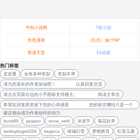
书包小说网
7色小说
色色漫画
（乱伦）妹汁NP
禁漫天堂
51动漫
热门标签
皮皮夏
会有多种奖励
奖励丰厚
请为您喜欢的作者加油吧！ 认真回复交流
请点击页面右边的小手图标支持楼主。 阅读文章后
希望在回复那里留下您的心得感受 您的留言哪怕只是一个
建议都会成为作者创作的动力
burst89
ppaaoo
snow_xefd
冰凌宇
菊花好养
tankeyboge0204
keyprca
绫城幻雪
梦晓辉音
红莲玉露