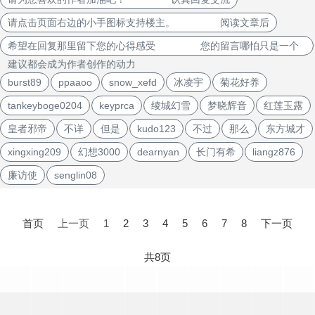
请点击页面右边的小手图标支持楼主。 阅读文章后
希望在回复那里留下您的心得感受 您的留言哪怕只是一个
建议都会成为作者创作的动力
burst89
ppaaoo
snow_xefd
冰凌宇
菊花好养
tankeyboge0204
keyprca
绫城幻雪
梦晓辉音
红莲玉露
皇者邪帝
不详
但是
kudo123
不过
那么
东方城才
xingxing209
幻想3000
dearnyan
长门有希
liangz876
廉访使
senglin08
文
章
首页
上一页
1
2
3
4
5
6
7
8
下一页
导
航
共8页