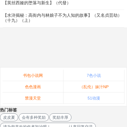
【英丝西娅的堕落与新生】（代發）
【水浒揭秘：高衙内与林娘子不为人知的故事】（又名贞芸劫）
（十九）（上）
书包小说网
7色小说
色色漫画
（乱伦）妹汁NP
禁漫天堂
51动漫
热门标签
皮皮夏
会有多种奖励
奖励丰厚
请为您喜欢的作者加油吧！ 认真回复交流