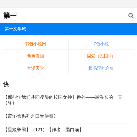
第一文学城
书包小说网
7色小说
色色漫画
囚爱（民国H）
禁漫天堂
极品淫乱合集
快
【那些年我们共同凌辱的校园女神】番外——最漫长的一天
（终） ... ...
【萧沁雪系列之口舌侍奉】
【星姬争霸】（121）【作者：墨白喵】