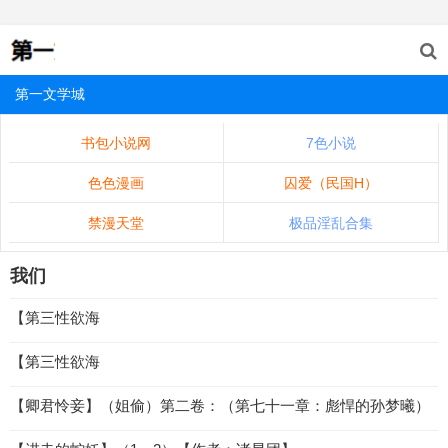
第一文学城
书包小说网
7色小说
色色漫画
囚爱（民国H）
禁漫天堂
极品淫乱合集
我们
【第三性欲海
【第三性欲海
【卿君怜妾】（姐偷）第二卷：（第七十一章：彪悍的孙梦曦）