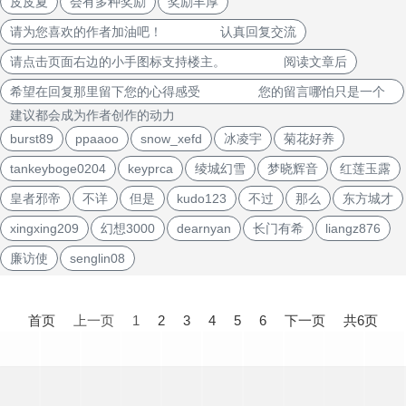
皮皮夏
会有多种奖励
奖励丰厚
请为您喜欢的作者加油吧！ 认真回复交流
请点击页面右边的小手图标支持楼主。 阅读文章后
希望在回复那里留下您的心得感受 您的留言哪怕只是一个
建议都会成为作者创作的动力
burst89
ppaaoo
snow_xefd
冰凌宇
菊花好养
tankeyboge0204
keyprca
绫城幻雪
梦晓辉音
红莲玉露
皇者邪帝
不详
但是
kudo123
不过
那么
东方城才
xingxing209
幻想3000
dearnyan
长门有希
liangz876
廉访使
senglin08
文
章
首页
上一页
1
2
3
4
5
6
下一页
共6页
导
航