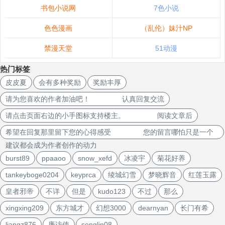
书包小说网
7色小说
色色漫画
（乱伦）妹汁NP
禁漫天堂
51动漫
热门标签
皮皮夏
会有多种奖励
奖励丰厚
请为您喜欢的作者加油吧！ 认真回复交流
请点击页面右边的小手图标支持楼主。 阅读文章后
希望在回复那里留下您的心得感受 您的留言哪怕只是一个
建议都会成为作者创作的动力
burst89
ppaaoo
snow_xefd
冰凌宇
菊花好养
tankeyboge0204
keyprca
绫城幻雪
梦晓辉音
红莲玉露
皇者邪帝
不详
但是
kudo123
不过
那么
xingxing209
东方城才
幻想3000
dearnyan
长门有希
liangz876
廉访使
senglin08