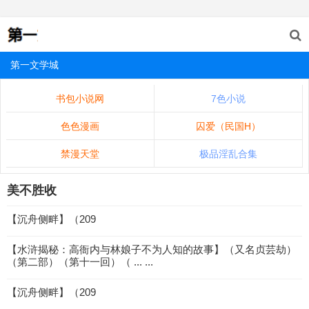
第一文学城
书包小说网
7色小说
色色漫画
囚爱（民国H）
禁漫天堂
极品淫乱合集
美不胜收
【沉舟侧畔】（209
【水浒揭秘：高衙内与林娘子不为人知的故事】（又名贞芸劫）
（第二部）（第十一回）（ ... ...
【沉舟侧畔】（209