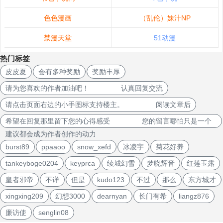
色色漫画
（乱伦）妹汁NP
禁漫天堂
51动漫
热门标签
皮皮夏
会有多种奖励
奖励丰厚
请为您喜欢的作者加油吧！ 认真回复交流
请点击页面右边的小手图标支持楼主。 阅读文章后
希望在回复那里留下您的心得感受 您的留言哪怕只是一个
建议都会成为作者创作的动力
burst89
ppaaoo
snow_xefd
冰凌宇
菊花好养
tankeyboge0204
keyprca
绫城幻雪
梦晓辉音
红莲玉露
皇者邪帝
不详
但是
kudo123
不过
那么
东方城才
xingxing209
幻想3000
dearnyan
长门有希
liangz876
廉访使
senglin08