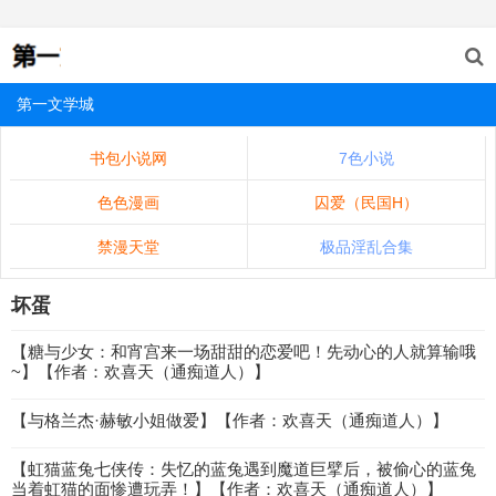
第一文学城
书包小说网
7色小说
色色漫画
囚爱（民国H）
禁漫天堂
极品淫乱合集
坏蛋
【糖与少女：和宵宫来一场甜甜的恋爱吧！先动心的人就算输哦
~】【作者：欢喜天（通痴道人）】
【与格兰杰·赫敏小姐做爱】【作者：欢喜天（通痴道人）】
【虹猫蓝兔七侠传：失忆的蓝兔遇到魔道巨擘后，被偷心的蓝兔
当着虹猫的面惨遭玩弄！】【作者：欢喜天（通痴道人）】