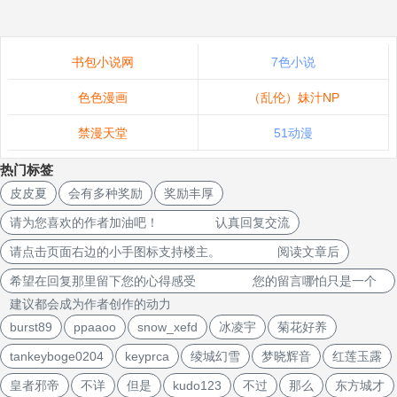
书包小说网
7色小说
色色漫画
（乱伦）妹汁NP
禁漫天堂
51动漫
热门标签
皮皮夏
会有多种奖励
奖励丰厚
请为您喜欢的作者加油吧！ 认真回复交流
请点击页面右边的小手图标支持楼主。 阅读文章后
希望在回复那里留下您的心得感受 您的留言哪怕只是一个
建议都会成为作者创作的动力
burst89
ppaaoo
snow_xefd
冰凌宇
菊花好养
tankeyboge0204
keyprca
绫城幻雪
梦晓辉音
红莲玉露
皇者邪帝
不详
但是
kudo123
不过
那么
东方城才