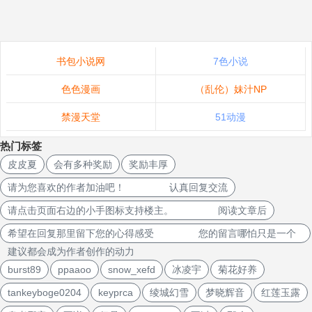
书包小说网
7色小说
色色漫画
（乱伦）妹汁NP
禁漫天堂
51动漫
热门标签
皮皮夏
会有多种奖励
奖励丰厚
请为您喜欢的作者加油吧！ 认真回复交流
请点击页面右边的小手图标支持楼主。 阅读文章后
希望在回复那里留下您的心得感受 您的留言哪怕只是一个
建议都会成为作者创作的动力
burst89
ppaaoo
snow_xefd
冰凌宇
菊花好养
tankeyboge0204
keyprca
绫城幻雪
梦晓辉音
红莲玉露