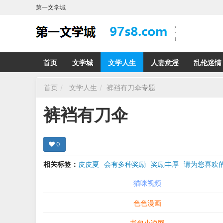
第一文学城
首页
文学城
文学人生
人妻意淫
乱伦迷情
首页
文学人生
裤裆有刀伞
专题
裤裆有刀伞
0
相关标签：
皮皮夏
会有多种奖励
奖励丰厚
请为您喜
希望在回复那里留下您的心得感受 您的留言哪怕只
猫咪视频
色色漫画
书包小说网