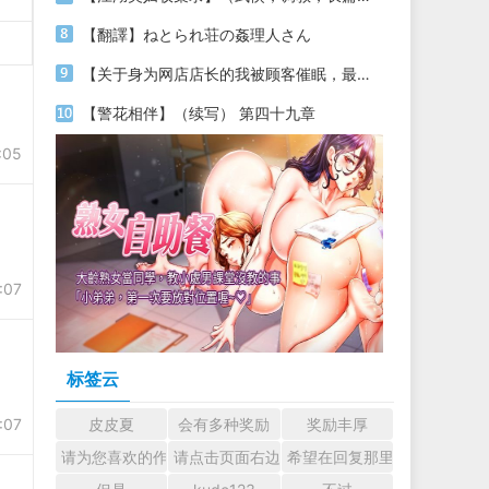
【翻譯】ねとられ荘の姦理人さん
【关于身为网店店长的我被顾客催眠，最终堕落为丝袜发情母狗这件事】（18～20）
【警花相伴】（续写） 第四十九章
:05
:07
标签云
:07
皮皮夏
会有多种奖励
奖励丰厚
请为您喜欢的作者加油吧！ 认真回复交流
请点击页面右边的小手图标支持楼主。
希望在回复那里留下您的心