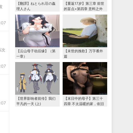
【翻譯】ねとられ荘の姦
【重返17岁】第三章 前世
发
理人さん
的盲点+第四章 意料之外
的相认+番外篇（本文为女
主第一视角，两万字更
:07
新）
再次
【云山母子劫后缘】（第
【末世的挽歌】万字番外
一章）
篇
:07
【世界影响者前传】我们
【末日中的母子】第三十
:07
平凡的一天 (上)
四章 不太温暖的家，依旧
温暖的妈妈（下） 两万字
大更新