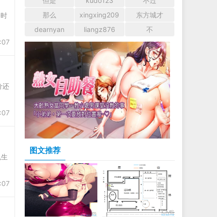
但是
kudo123
不过
那么
xingxing209
东方城才
时
dearnyan
liangz876
不
:07
价还
:07
图文推荐
色生
:07