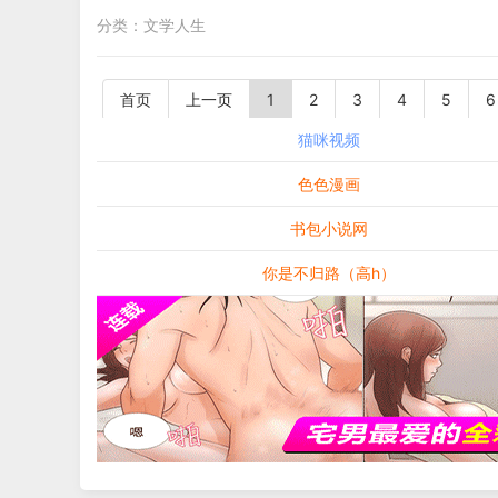
分类：
文学人生
首页
上一页
1
2
3
4
5
6
猫咪视频
色色漫画
书包小说网
你是不归路（高h）