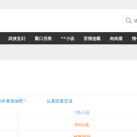
武侠玄幻
重口另类
**小说
言情连载
肉肉屋
情
欢的作者加油吧！ 认真回复交流
是一个建议都会成为作者创作的动力
7色小说
5H小说
娇妻很甜