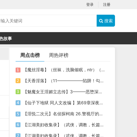
登录
注册
搜索
色故事
周点击榜
周热评榜
【魔丝淫毒】（丝袜，洗脑催眠，ntr）（24）（我不想）
【天香淫落】（11——————陷阱！勾结的警局调教（下））
【魅魔女王淫媚立志传】3———恶堕深渊的开端
【仙子下地狱 同人文改编 】第69章深夜窥淫戏 交心与交性(二)(纯爱+各种情趣玩法)
【淫悦二次元】名侦探柯南 26.警视厅的隐藏淫娃
【江湖美妇收集录】（武侠，调教，长篇）（6）（师娘篇）
【江湖美妇收集录】（武侠，调教，长篇）（13）（下山历练篇）