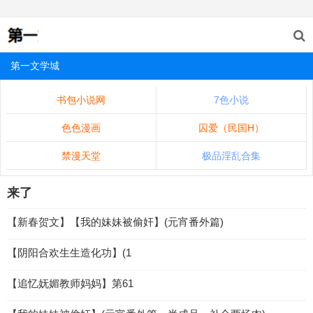
第一文学城
书包小说网
7色小说
色色漫画
囚爱（民国H）
禁漫天堂
极品淫乱合集
来了
【新春贺文】【我的妹妹被偷奸】(元宵番外篇)
【阴阳合欢生生造化功】(1
【追忆妩媚教师妈妈】第61