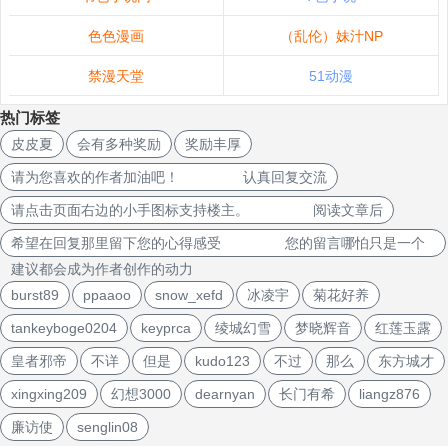
色色漫画
（乱伦）妹汁NP
禁漫天堂
51动漫
热门标签
皮皮夏
会有多种奖励
奖励丰厚
请为您喜欢的作者加油吧！ 认真回复交流
请点击页面右边的小手图标支持楼主。 阅读文章后
希望在回复那里留下您的心得感受 您的留言哪怕只是一个
建议都会成为作者创作的动力
burst89
ppaaoo
snow_xefd
冰凌宇
菊花好养
tankeyboge0204
keyprca
绫城幻雪
梦晓辉音
红莲玉露
皇者邪帝
不详
但是
kudo123
不过
那么
东方城才
xingxing209
幻想3000
dearnyan
长门有希
liangz876
廉访使
senglin08