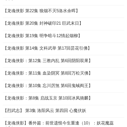
【龙魂侠影 第22集 狼烟不灭5洛水余晖】
【龙魂侠影 第20集 封神破印21 巨武末日】
【龙魂侠影 第19集 明争暗斗12情起烟柳】
【龙魂侠影 第14集 文科武举 第17回昙花引佛】
【龙魂侠影：第12集 三教内乱 第6回阴阳双果】
【龙魂侠影：第11集 血染阴冥 第8回万松灭佛】
【龙魂侠影：第10集 忘川厉煞 第6回鬼蜮阎王】
【龙魂侠影：第8集 启战玉京 第10回冰凤骑麟】
【烈武志】 第3集 洛阳风云 第四回 心魔伏妖
【龙魂侠影】番外篇：前世遗恨今生重逢（10）：妖花魔蕊