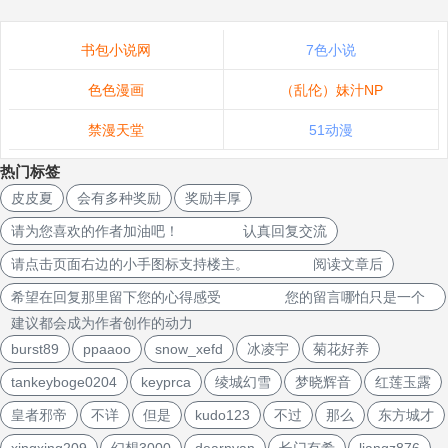
书包小说网
7色小说
色色漫画
（乱伦）妹汁NP
禁漫天堂
51动漫
热门标签
皮皮夏
会有多种奖励
奖励丰厚
请为您喜欢的作者加油吧！ 认真回复交流
请点击页面右边的小手图标支持楼主。 阅读文章后
希望在回复那里留下您的心得感受 您的留言哪怕只是一个
建议都会成为作者创作的动力
burst89
ppaaoo
snow_xefd
冰凌宇
菊花好养
tankeyboge0204
keyprca
绫城幻雪
梦晓辉音
红莲玉露
皇者邪帝
不详
但是
kudo123
不过
那么
东方城才