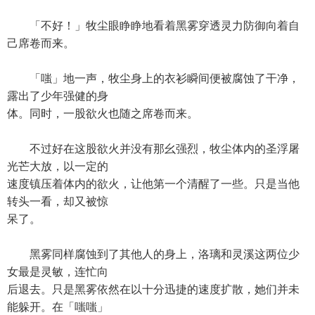
「不好！」牧尘眼睁睁地看着黑雾穿透灵力防御向着自
己席卷而来。
「嗤」地一声，牧尘身上的衣衫瞬间便被腐蚀了干净，
露出了少年强健的身
体。同时，一股欲火也随之席卷而来。
不过好在这股欲火并没有那幺强烈，牧尘体内的圣浮屠
光芒大放，以一定的
速度镇压着体内的欲火，让他第一个清醒了一些。只是当他
转头一看，却又被惊
呆了。
黑雾同样腐蚀到了其他人的身上，洛璃和灵溪这两位少
女最是灵敏，连忙向
后退去。只是黑雾依然在以十分迅捷的速度扩散，她们并未
能躲开。在「嗤嗤」