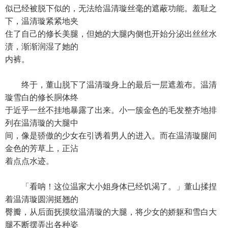
似已经被脱下似的，无法给温清璇丝毫的遮蔽功能。羞耻之
下，温清璇紧紧地夹
住了自己的修长美腿，但她的大腿内侧也开始分泌出丝丝水
渍，渐渐润湿了她的
内裤。
终于，董山脱下了温清璇身上的最后一层遮羞布。温清
璇雪白的修长胴体终
于近乎一丝不挂地暴露了出来。小一簇金色的毛发整齐地排
列在温清璇的大腿中
间，像是骄傲的少女在引诱着男人的进入。而在温清璇腿间
金色的芳草上，正沾
着点点水迹。
「看呐！这位温家大小姐身体已经饥渴了。」董山揉捏
着温清璇圆润挺翘的
臀瓣，从后面抚摸纹温清璇的大腿，将少女的娇躯和雪白大
腿不断摆弄出各种姿