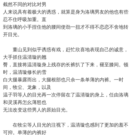
截然不同的对比对男
人来说具有着极大的诱惑，就算是身为洛璃男友的他也有些
忍不住呼吸加重。直
到洛璃的小手捏住他的腰间使劲一扭才不得不恋恋不舍地转
开目光。
董山见到似乎诱惑有戏，赶忙欣喜地表现自己的诚意，
大手抓住温清璇的翘
臀，直接将温清璇身上残存的长裤扒了下来，褪至膝间。顿
时，温清璇修长的雪
白大腿暴露而出，大腿根部也只余一条单薄的内裤。一时
间，牧尘、龙象，以及
温子羽等人的目光再一次停留在了温清璇的身上，任由洛璃
和灵溪再怎幺薄怒也
无法改变这些男人的原始目光。
在牧尘等人目光的注视下，温清璇也感到了更加的羞不
可抑。单薄的内裤好