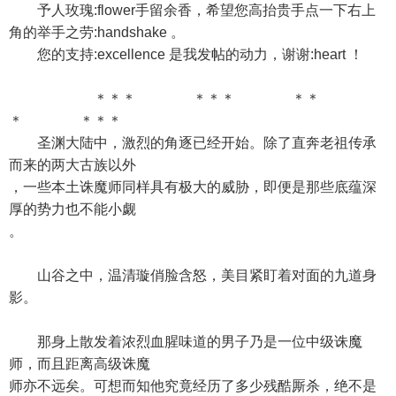
予人玫瑰:flower手留余香，希望您高抬贵手点一下右上
角的举手之劳:handshake 。
您的支持:excellence 是我发帖的动力，谢谢:heart ！
＊＊＊ ＊＊＊ ＊＊
＊ ＊＊＊
圣渊大陆中，激烈的角逐已经开始。除了直奔老祖传承
而来的两大古族以外
，一些本土诛魔师同样具有极大的威胁，即便是那些底蕴深
厚的势力也不能小觑
。
山谷之中，温清璇俏脸含怒，美目紧盯着对面的九道身
影。
那身上散发着浓烈血腥味道的男子乃是一位中级诛魔
师，而且距离高级诛魔
师亦不远矣。可想而知他究竟经历了多少残酷厮杀，绝不是