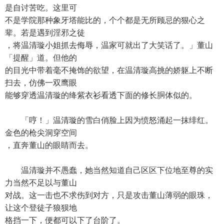
是自讨苦吃。这里可
不是学院那种象牙塔能比的，个个都是无所顾忌的狠心之
辈。若是遇到淫邪之徒
，将温清璇小姐抓去侮辱，温家可就出了大笑话了。」董山
「提醒」道。但他的
的目光中带着毫不掩饰的欲望，在温清璇高挑的娇躯上不断
扫去，仿佛一双鹰眼
能够穿透温清璇的绛紫衣衫看透下面的修长胴体似的。
「哼！」温清璇的雪白俏脸上因为愤怒涌起一抹绯红。
金色的枪尖洞穿空间
，直奔董山的眼睛而去。
温清璇并不愚蠢，她当然知道自己区区下位地至尊的实
力当然不足以与董山
对战。这一击也不求伤到对方，只是攻击董山薄弱的眼珠，
让这个登徒子狼狈地
格挡一下，便都可以下了台阶了。