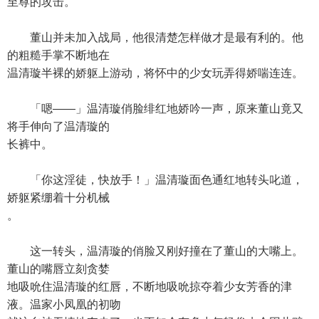
至尊的攻击。
董山并未加入战局，他很清楚怎样做才是最有利的。他
的粗糙手掌不断地在
温清璇半裸的娇躯上游动，将怀中的少女玩弄得娇喘连连。
「嗯——」温清璇俏脸绯红地娇吟一声，原来董山竟又
将手伸向了温清璇的
长裤中。
「你这淫徒，快放手！」温清璇面色通红地转头叱道，
娇躯紧绷着十分机械
。
这一转头，温清璇的俏脸又刚好撞在了董山的大嘴上。
董山的嘴唇立刻贪婪
地吸吮住温清璇的红唇，不断地吸吮掠夺着少女芳香的津
液。温家小凤凰的初吻