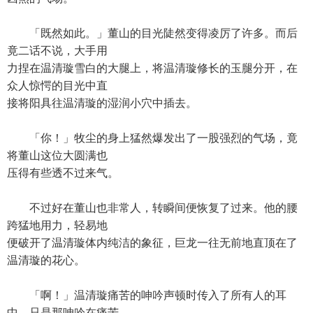
「既然如此。」董山的目光陡然变得凌厉了许多。而后
竟二话不说，大手用
力捏在温清璇雪白的大腿上，将温清璇修长的玉腿分开，在
众人惊愕的目光中直
接将阳具往温清璇的湿润小穴中插去。
「你！」牧尘的身上猛然爆发出了一股强烈的气场，竟
将董山这位大圆满也
压得有些透不过来气。
不过好在董山也非常人，转瞬间便恢复了过来。他的腰
跨猛地用力，轻易地
便破开了温清璇体内纯洁的象征，巨龙一往无前地直顶在了
温清璇的花心。
「啊！」温清璇痛苦的呻吟声顿时传入了所有人的耳
中。只是那呻吟在痛苦