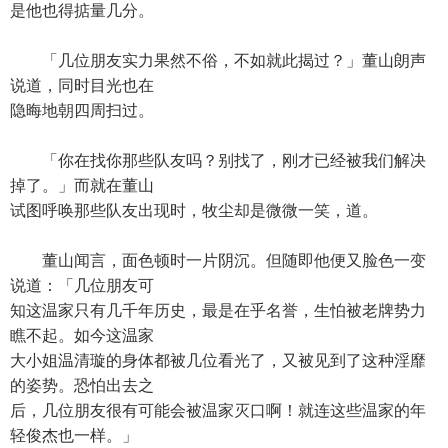
是他也得掂量几分。
「几位朋友实力果然不俗，不如就此揭过？」董山朗声
说道，同时目光也在
隐晦地朝四周扫过。
「你在找你那些队友吗？别找了，刚才已经被我们解决
掉了。」而就在董山
试图呼唤那些队友出现时，牧尘却是微微一笑，道。
董山闻言，面色顿时一片阴沉。但随即他便又脸色一变
说道：「几位朋友可
知这温家只有几千年历史，最是在乎名誉，生怕被老牌势力
瞧不起。如今这温家
大小姐温清璇的身体都被几位看光了，又被见到了这种淫靡
的姿势。恐怕出去之
后，几位朋友很有可能会被温家灭口啊！就连这些温家的年
轻俊杰也一样。」