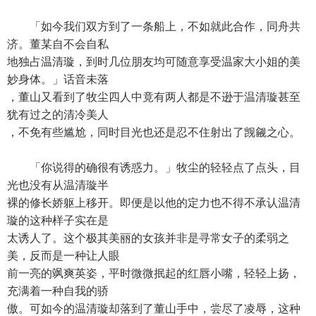
「如今我们双方到了一条船上，不如就此合作，同舟共
济。董某自不会自私
地独占温清璇，到时几位朋友均可随意享受温家大小姐的美
妙身体。」话音未落
，董山又看到了牧尘四人中竟有两人都是不逊于温清璇甚至
犹有过之的清冷美人
，不免有些尴尬，同时目光也还是忍不住射出了觊觎之心。
「你说得的确很有诱惑力。」牧尘的轻轻点了点头，目
光也没有从温清璇半
裸的修长娇躯上移开。即便是以他的定力也不得不承认温清
璇的这种样子实在是
太诱人了。这个极其美丽的女孩并非是寻常女子的柔弱之
美，反而是一种让人眼
前一亮的飒爽英姿，平时微微抿起的红唇小嘴，轻轻上扬，
充满着一种自我的骄
傲。可如今的温清璇却落到了董山手中，尝尽了凌辱，这种