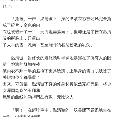
躯上。
「撕拉」一声，温清璇上半身的绛紫衣衫被劲风完全撕
成了碎片，金色的内
衣也被破开了一半，无力地垂落而下，但却还是半挂在温清
璇的酥胸上，只露出
了大半的雪白乳肉，甚至能隐约看见粉嫩的乳尖。
温清璇白皙修长的娇躯顿时半裸地暴露在了所有人的眼
前，饱满的酥胸在残
破内衣不到一半的遮掩下更具诱惑，上半身的雪白肌肤除了
关键部位全都暴露了
出来。可偏偏，温清璇下身的修身长裤依然完好无损，将少
女浑圆笔直的玉腿和
翘臀的曲线勾勒得凹凸有致，无比诱人。
「啊！」在娇呼声中，温清璇的一双美腿下意识地夹在
一起，但这却令她的