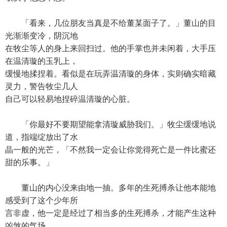
「看来，几位朋友当真是不给董某面子了。」董山的目
光渐渐变冷，阴沉地
在牧尘等人的身上来回扫过。他的手掌也并未闲着，大手压
在温清璇的玉乳上，
缓慢地揉捏着。看似是在玩弄温清璇的身体，实则确实暗藏
灵力，警告牧尘几人
自己可以轻易地捏碎温清璇的心脏。
「你最好不要期望能拿清璇威胁我们。」牧尘缓缓地说
道，指端绽放出了水
晶一般的光芒，「不然我一定会让你觉得死亡是一件比蜜还
甜的乐事。」
董山的内心没来由地一抽。多年的生死搏杀让他本能地
感受到了这个少年所
言非虚，他一定是经过了相当多的生死搏杀，才能产生这种
凶煞的气场。