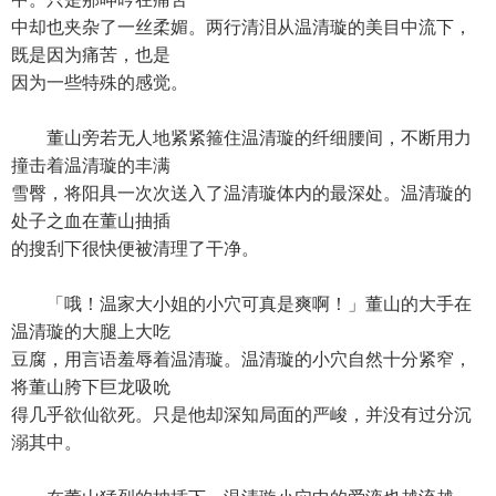
中却也夹杂了一丝柔媚。两行清泪从温清璇的美目中流下，
既是因为痛苦，也是
因为一些特殊的感觉。
董山旁若无人地紧紧箍住温清璇的纤细腰间，不断用力
撞击着温清璇的丰满
雪臀，将阳具一次次送入了温清璇体内的最深处。温清璇的
处子之血在董山抽插
的搜刮下很快便被清理了干净。
「哦！温家大小姐的小穴可真是爽啊！」董山的大手在
温清璇的大腿上大吃
豆腐，用言语羞辱着温清璇。温清璇的小穴自然十分紧窄，
将董山胯下巨龙吸吮
得几乎欲仙欲死。只是他却深知局面的严峻，并没有过分沉
溺其中。