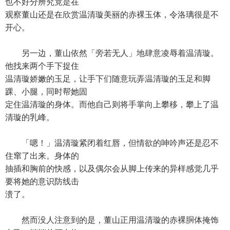
也不好分辨究竟是在
观察董山还是在欣赏温清璇美丽的赤裸玉体，令洛璃很是不
开心。
另一边，董山依然「旁若无人」地肆意凌辱着温清璇。
他找来两个手下捉住
温清璇娇嫩的玉足，让手下们随意玩弄温清璇的玉足和脚
踝、小腿，同时帮她固
定住温清璇的身体。而他自己则将手掌向上攀移，攀上了温
清璇的乳峰。
「嗯！」温清璇紧闭着红唇，但情欲的呻吟声还是忍不
住窜了出来。身体的
抽插和胸前的快感，以及偶尔会从脚上传来的异样感觉几乎
要将她的意识防线击
溃了。
然而没人注意到的是，董山正用温清璇的赤裸胴体掩饰