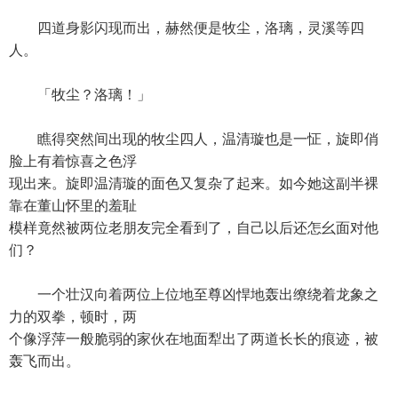
四道身影闪现而出，赫然便是牧尘，洛璃，灵溪等四
人。
「牧尘？洛璃！」
瞧得突然间出现的牧尘四人，温清璇也是一怔，旋即俏
脸上有着惊喜之色浮
现出来。旋即温清璇的面色又复杂了起来。如今她这副半裸
靠在董山怀里的羞耻
模样竟然被两位老朋友完全看到了，自己以后还怎幺面对他
们？
一个壮汉向着两位上位地至尊凶悍地轰出缭绕着龙象之
力的双拳，顿时，两
个像浮萍一般脆弱的家伙在地面犁出了两道长长的痕迹，被
轰飞而出。