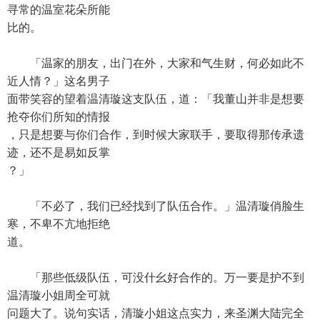
寻常的温室花朵所能
比的。
「温家的朋友，出门在外，大家和气生财，何必如此不
近人情？」这名男子
面带笑容的望着温清璇这支队伍，道：「我董山并非是想要
抢夺你们所知的情报
，只是想要与你们合作，到时候大家联手，要取得那传承遗
迹，还不是易如反掌
？」
「不必了，我们已经找到了队伍合作。」温清璇俏脸生
寒，不卑不亢地拒绝
道。
「那些低级队伍，可没什幺好合作的。万一要是护不到
温清璇小姐周全可就
问题大了。说句实话，清璇小姐这点实力，来圣渊大陆完全