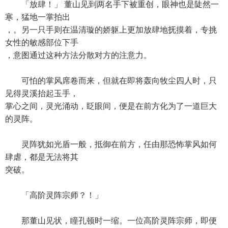
「放肆！」 董山见到两名手下被重创，眼神也是陡然一
寒，猛地一掌拍出
，。另一只手则在温清璇的娇躯上更加放肆地抚摸着，专挑
女性的敏感部位下手
，意图通过这种方法分散对方的注意力。
可怕的掌风席卷而来，但就在即将轰向牧尘四人时，只
见得灵溪抬起玉手，
掌心之间，灵光涌动，眨眼间，便是在前方化为了一道巨大
的灵阵。
灵阵犹如光盾一般，抵御在前方，任由那恐怖掌风如何
肆虐，都是无法将其
突破。
「高阶灵阵宗师？！」
那董山见状，瞳孔顿时一缩。一位高阶灵阵宗师，即便