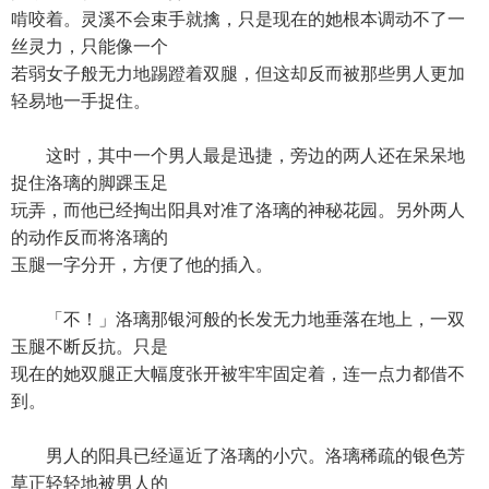
啃咬着。灵溪不会束手就擒，只是现在的她根本调动不了一
丝灵力，只能像一个
若弱女子般无力地踢蹬着双腿，但这却反而被那些男人更加
轻易地一手捉住。
这时，其中一个男人最是迅捷，旁边的两人还在呆呆地
捉住洛璃的脚踝玉足
玩弄，而他已经掏出阳具对准了洛璃的神秘花园。另外两人
的动作反而将洛璃的
玉腿一字分开，方便了他的插入。
「不！」洛璃那银河般的长发无力地垂落在地上，一双
玉腿不断反抗。只是
现在的她双腿正大幅度张开被牢牢固定着，连一点力都借不
到。
男人的阳具已经逼近了洛璃的小穴。洛璃稀疏的银色芳
草正轻轻地被男人的