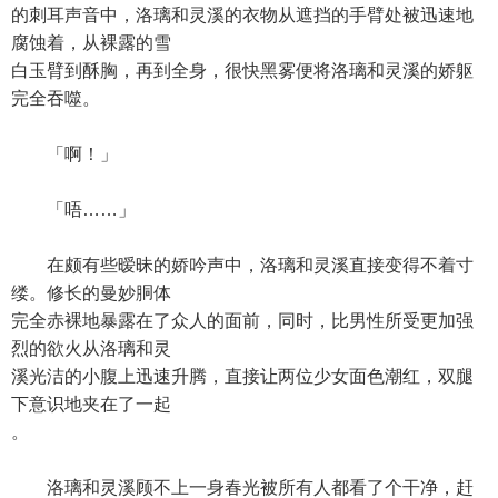
的刺耳声音中，洛璃和灵溪的衣物从遮挡的手臂处被迅速地
腐蚀着，从裸露的雪
白玉臂到酥胸，再到全身，很快黑雾便将洛璃和灵溪的娇躯
完全吞噬。
「啊！」
「唔……」
在颇有些暧昧的娇吟声中，洛璃和灵溪直接变得不着寸
缕。修长的曼妙胴体
完全赤裸地暴露在了众人的面前，同时，比男性所受更加强
烈的欲火从洛璃和灵
溪光洁的小腹上迅速升腾，直接让两位少女面色潮红，双腿
下意识地夹在了一起
。
洛璃和灵溪顾不上一身春光被所有人都看了个干净，赶