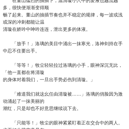
在董山猛烈的抽插下，温清璇小穴中的爱液也越流越
多，很快便渐渐变得顺
畅了起来。董山的抽插节奏也并不稳定的规律，每一波或浅
或深的冲刺都能让温
清璇在娇吟中呻吟连连，泄出更多的体液。
「放手！」洛璃的美目中涌出一抹寒光，洛神剑持在手
中忍不住要出手。
「等等！」牧尘轻轻拉过洛璃的小手，眼神深沉无比，
「他一直都在将清璇
的身体对着我们，一旦出手势必伤到清璇。」
「难道我们就这幺任由清璇被……」洛璃的俏脸因为激
动涌起了一抹美丽的
潮红，只是却也不好意思继续说下去。
「只能等！」牧尘的眼神紧紧盯着正在交合中的两人。