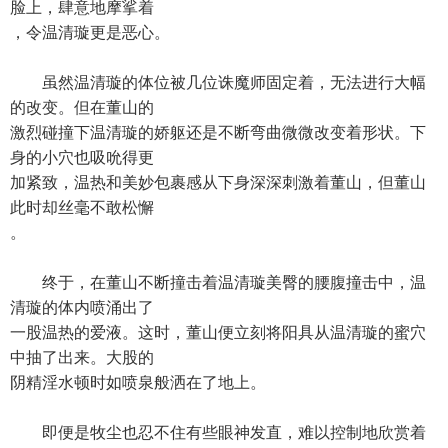
脸上，肆意地摩挲着
，令温清璇更是恶心。
虽然温清璇的体位被几位诛魔师固定着，无法进行大幅
的改变。但在董山的
激烈碰撞下温清璇的娇躯还是不断弯曲微微改变着形状。下
身的小穴也吸吮得更
加紧致，温热和美妙包裹感从下身深深刺激着董山，但董山
此时却丝毫不敢松懈
。
终于，在董山不断撞击着温清璇美臀的腰腹撞击中，温
清璇的体内喷涌出了
一股温热的爱液。这时，董山便立刻将阳具从温清璇的蜜穴
中抽了出来。大股的
阴精淫水顿时如喷泉般洒在了地上。
即便是牧尘也忍不住有些眼神发直，难以控制地欣赏着