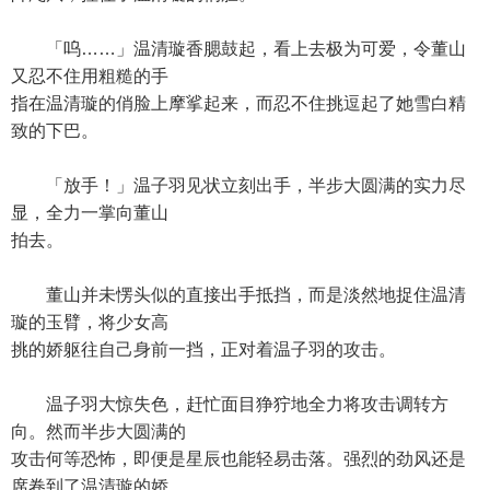
「呜……」温清璇香腮鼓起，看上去极为可爱，令董山
又忍不住用粗糙的手
指在温清璇的俏脸上摩挲起来，而忍不住挑逗起了她雪白精
致的下巴。
「放手！」温子羽见状立刻出手，半步大圆满的实力尽
显，全力一掌向董山
拍去。
董山并未愣头似的直接出手抵挡，而是淡然地捉住温清
璇的玉臂，将少女高
挑的娇躯往自己身前一挡，正对着温子羽的攻击。
温子羽大惊失色，赶忙面目狰狞地全力将攻击调转方
向。然而半步大圆满的
攻击何等恐怖，即便是星辰也能轻易击落。强烈的劲风还是
席卷到了温清璇的娇