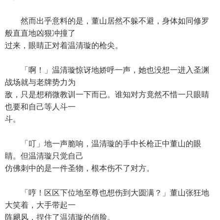
然而出乎意料的是，董山居然不躲不避，身体如同修罗
般直直地凶狠冲撞了
过来，眼睛正对着温清璇的枪尖。
「啊！」温清璇惊讶地娇呼一声，她也没想一进入圣渊
战场就与老牌势力为
敌，只是想稍微教训一下而已。谁知对方竟然不惜一只眼睛
也要和自己等人斗一
斗。
「叮」地一声脆响，温清璇的手中长枪正中董山的眼
睛。但温清璇只觉自己
仿佛刺中的是一件圣物，根本伤不了对方。
「哼！区区下位地至尊也想伤到大圆满？」董山张狂地
大笑着，大手带起一
阵飓风，捏住了温清璇的俏脸。