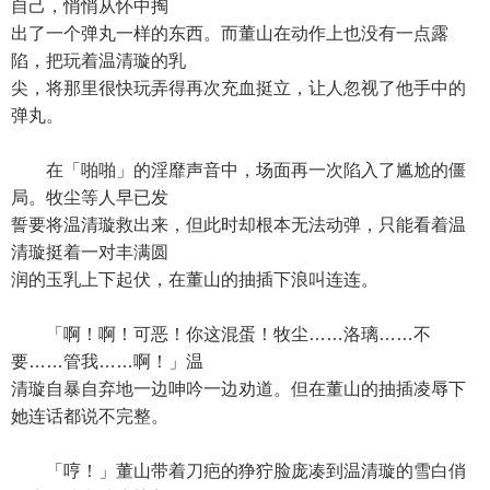
自己，悄悄从怀中掏
出了一个弹丸一样的东西。而董山在动作上也没有一点露
陷，把玩着温清璇的乳
尖，将那里很快玩弄得再次充血挺立，让人忽视了他手中的
弹丸。
在「啪啪」的淫靡声音中，场面再一次陷入了尴尬的僵
局。牧尘等人早已发
誓要将温清璇救出来，但此时却根本无法动弹，只能看着温
清璇挺着一对丰满圆
润的玉乳上下起伏，在董山的抽插下浪叫连连。
「啊！啊！可恶！你这混蛋！牧尘……洛璃……不
要……管我……啊！」温
清璇自暴自弃地一边呻吟一边劝道。但在董山的抽插凌辱下
她连话都说不完整。
「哼！」董山带着刀疤的狰狞脸庞凑到温清璇的雪白俏