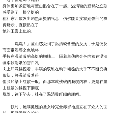
身体更加紧密地与董山贴合在了一起。温清璇的翘臀处立刻
感受到了一根坚挺的
粗壮东西散发出灼热滚烫的气息，仿佛能直接将她臀部的衣
裤烧毁，直接贴在了
她的玉臀上似的。
「嘿嘿！」董山感受到了温清璇含羞的反抗，于是便反
而面带淫邪之色地将
手按在温清璇的高挺的胸脯上，隔着单薄的金色内衣在温清
璇柔软滑嫩的雪白乳
肉上肆意揉捏着，丰满的双乳在动手粗糙的大手下不断变换
形状，将温清璇羞得
俏脸如染上红霞一般。而那本就残破的脆弱内衣，更是在董
山粗暴的揉捏下彻底
脱落，往下坠去，挂在了温清璇纤细的腰间。
顿时，饱满挺翘的圣女峰完全赤裸地挺立在了众人的面