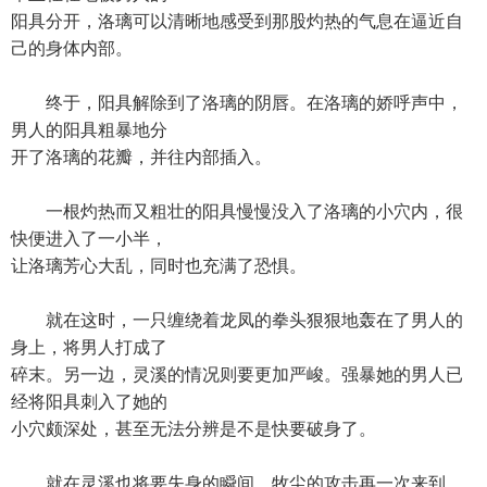
阳具分开，洛璃可以清晰地感受到那股灼热的气息在逼近自
己的身体内部。
终于，阳具解除到了洛璃的阴唇。在洛璃的娇呼声中，
男人的阳具粗暴地分
开了洛璃的花瓣，并往内部插入。
一根灼热而又粗壮的阳具慢慢没入了洛璃的小穴内，很
快便进入了一小半，
让洛璃芳心大乱，同时也充满了恐惧。
就在这时，一只缠绕着龙凤的拳头狠狠地轰在了男人的
身上，将男人打成了
碎末。另一边，灵溪的情况则要更加严峻。强暴她的男人已
经将阳具刺入了她的
小穴颇深处，甚至无法分辨是不是快要破身了。
就在灵溪也将要失身的瞬间，牧尘的攻击再一次来到，