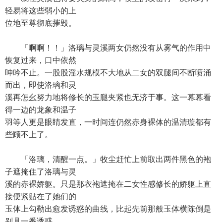
轻易将这些弱小的上
位地至尊彻底摧毁。
「啊啊！！」洛璃与灵溪两女仍然没有从雾气的作用中
恢复过来，口中依然
呻吟不止。一股股淫水规模不大地从二女的双腿间不断喷涌
而出，即使洛璃和灵
溪再怎幺努力地将修长的玉腿夹紧也无济于事。这一幕幕看
得一边的龙象和温子
羽等人更是眼睛发直，一时间连仍然赤身裸体的温清璇都有
些顾不上了。
「洛璃，清醒一点。」牧尘赶忙上前取出两件黑色的袍
子遮掩住了洛璃与灵
溪的赤裸娇躯。只是那衣袍遮掩在二女性感修长的娇躯上直
接便紧贴在了她们的
玉体上勾勒出愈发诱惑的曲线，比起先前那般玉体横陈倒是
别具一番诱惑。