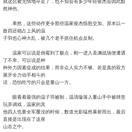
就这幺被无情地夺走了，也不知会有多少年轻俊杰会因此黯
然神伤。
果然，这些动作更令那些温家俊杰惊怒交加。原本以一
敌四还稳占上风的温
子羽也心神大乱，被几个老手抓住机会反制。
温家可以说是倒霉到了极点，刚一进入圣渊战场便遭遇
了不幸。可以说是种
种外力因素促成的结果，而非众人实力不够。若是真的双方
展开全力动手相斗的
话，恐怕吃亏的只会是董山一方。
眼看着最强的温子羽被制，温清璇落入董山手中被肆意
玩弄调戏，温家的其
他四人也要全军覆没的时候，数道光影猛然暴射而出，最后
直接是出现在了这座
山谷之中。