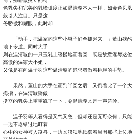
前，那骄傲挺立的粉
色乳尖和完美的乳峰弧度正如温清璇本人一样，如金色凤凰
般引人注目。只是这
份骄傲和耀眼，此时却
「动手，把温家的这些小崽子们全抓起来。」董山残酷
地下令道。同时大手
则在温清璇的一只玉乳上缓慢地画着圆，既是故意淫辱这位
高傲的温家大小姐，
又像是在向温子羽这些温清璇的追求者做着挑衅的手势。
果然，董山的大手在画到半圆之后，又倒着比了一个大
拇指，在温清璇骄傲
挺立的乳尖上重重戳了一下，令温清璇又是一声娇吟。
温子羽等人看得是又气又急，但却还是无可奈何，只能
一边不愿错过地盯着
心中的女神被人凌辱，一边又狼狈地抵御着周围那些上位地