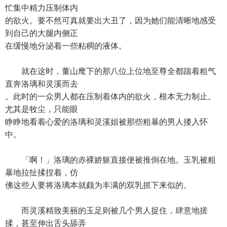
忙集中精力压制体内
的欲火。要不然可真就要出大丑了，因为她们能清晰地感受
到自己的大腿内侧正
在缓慢地分泌着一些粘稠的液体。
就在这时，董山麾下的那八位上位地至尊全都踹着粗气
直奔洛璃和灵溪而去
。此时的一众男人都在压制着体内的欲火，根本无力制止。
尤其是牧尘，只能眼
睁睁地看着心爱的洛璃和灵溪姐被那些粗暴的男人搂入怀
中。
「啊！」洛璃的赤裸娇躯直接便被推倒在地。玉乳被粗
暴地拉扯揉捏着，仿
佛这些人要将洛璃本就颇为丰满的双乳抓下来似的。
而灵溪精致美丽的玉足则被几个男人捉住，肆意地搓
揉，甚至伸出舌头舔弄