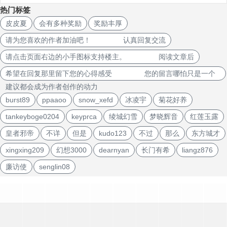
热门标签
皮皮夏
会有多种奖励
奖励丰厚
请为您喜欢的作者加油吧！ 认真回复交流
请点击页面右边的小手图标支持楼主。 阅读文章后
希望在回复那里留下您的心得感受 您的留言哪怕只是一个
建议都会成为作者创作的动力
burst89
ppaaoo
snow_xefd
冰凌宇
菊花好养
tankeyboge0204
keyprca
绫城幻雪
梦晓辉音
红莲玉露
皇者邪帝
不详
但是
kudo123
不过
那么
东方城才
xingxing209
幻想3000
dearnyan
长门有希
liangz876
廉访使
senglin08
文
章
导
航