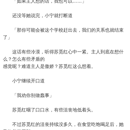
「如果主人想的话，我也可以……」
还没等她说完，小宁就打断道
「那你可能会被这个学校赶出去，我们的关系也就结束
了」
这话有些冷漠，听得苏觅红心中一紧。主人到底在想什
么？怎么有些矛盾的
感觉呢？难道主人是傲娇？苏觅红这么想着。
小宁继续开口道
「我劝你别做蠢事」
苏觅红咽了口口水，有些沮丧地低着头。
不过苏觅红的沮丧持续没多久，在食堂吃饱喝足后，她