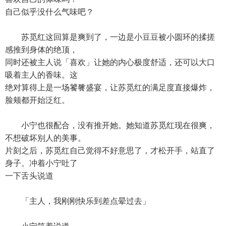
自己似乎没什么气味吧？
苏觅红这回算是爽到了，一边是小豆豆被小圆环的揉搓
感推到身体的绝顶，
同时还被主人说「喜欢」让她的内心极度舒适，还可以大口
吸着主人的香味。这
绝对算得上是一场饕餮盛宴，让苏觅红的满足度直接爆炸，
脸颊都开始泛红。
小宁也很配合，没有推开她。她知道苏觅红现在很爽，
不想破坏别人的美事。
片刻之后，苏觅红自己觉得不好意思了，才松开手，站直了
身子。冲着小宁吐了
一下舌头说道
「主人，我刚刚快乐到差点晕过去」