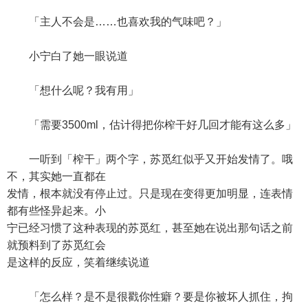
「主人不会是……也喜欢我的气味吧？」
小宁白了她一眼说道
「想什么呢？我有用」
「需要3500ml，估计得把你榨干好几回才能有这么多」
一听到「榨干」两个字，苏觅红似乎又开始发情了。哦
不，其实她一直都在
发情，根本就没有停止过。只是现在变得更加明显，连表情
都有些怪异起来。小
宁已经习惯了这种表现的苏觅红，甚至她在说出那句话之前
就预料到了苏觅红会
是这样的反应，笑着继续说道
「怎么样？是不是很戳你性癖？要是你被坏人抓住，拘