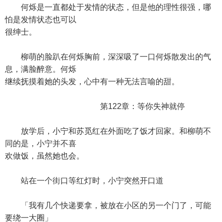
何烁是一直都处于发情的状态，但是他的理性很强，哪
怕是发情状态也可以
很绅士。
柳萌的脸趴在何烁胸前，深深吸了一口何烁散发出的气
息，满脸醉意。何烁
继续抚摸着她的头发，心中有一种无法言喻的甜。
第122章：等你失神就停
放学后，小宁和苏觅红在外面吃了饭才回家。和柳萌不
同的是，小宁并不喜
欢做饭，虽然她也会。
站在一个街口等红灯时，小宁突然开口道
「我有几个快递要拿，被放在小区的另一个门了，可能
要绕一大圈」