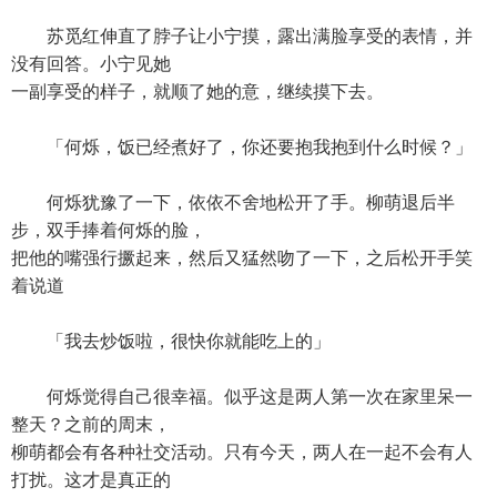
苏觅红伸直了脖子让小宁摸，露出满脸享受的表情，并
没有回答。小宁见她
一副享受的样子，就顺了她的意，继续摸下去。
「何烁，饭已经煮好了，你还要抱我抱到什么时候？」
何烁犹豫了一下，依依不舍地松开了手。柳萌退后半
步，双手捧着何烁的脸，
把他的嘴强行撅起来，然后又猛然吻了一下，之后松开手笑
着说道
「我去炒饭啦，很快你就能吃上的」
何烁觉得自己很幸福。似乎这是两人第一次在家里呆一
整天？之前的周末，
柳萌都会有各种社交活动。只有今天，两人在一起不会有人
打扰。这才是真正的