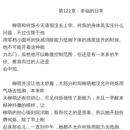
第121章：幸福的日常
柳萌和何烁今天请假没去上学。何烁的身体其实没什么
问题，不过仅限于他
用零档小圆环的快感消除能力抵御下体的感度提升的时候。
他不可能开着这种能
力出门，虽然他可以略微控制范围，但还是有一米多的半
径。擦肩而过的人还是
会中招。
柳萌并没让他太舒服，大部分时间柳萌都没允许何烁用
气场去抵御。本来昨
天柳萌还有些担心，可见何烁领悟了新能力，并且一早醒来
精神抖擞的模样，让
柳萌的担心顷刻间消散，取而代之的是羡慕。所以她开始折
腾何烁。除了早上刚
起床那会儿，一直到中午，她都不允许何烁用能力去抵御。