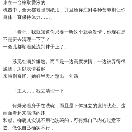
束在一台榨取爱液的
机器中，全天都被强制绝顶，并且给你注射各种营养剂让你
身体一直保持体力……」
「看吧，我就知道你只要一听这个就会发情，你现在是
不是要去清理一下了？
一会儿都顺着腿流到袜子上了」
苏觅红满脸尴尬。而且是一边高度发情，一边被弄得很
尴尬，所以表情看起
来特别奇怪。她好半天才憋出一句话
「主人……我去清理一下」
何烁光着身子在洗碗，而且是下体挺立的发情状态。这
画面看起来满满的违
和感。柳萌其实说不用他洗碗的，可何烁自己内心过意不
去。做饭自己确实不行，