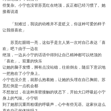
些复杂。小宁也没管苏觅红在绝顶，反正都已经习惯了。她
接着说道
「别难过，我说的幼稚并不是贬义，你这种可爱的样子
让我很喜欢」
苏觅红眼睛一亮，这似乎是主人第一次对自己表达「喜
欢」吧？由于一边在
绝顶，一边从小宁的话语中得到让自己精神都可以绝顶的
「喜欢」。双重的快乐
让她的脑子发懵，脚有点没站稳，往前倒去，随后下意识地
一把抱在了小宁身上。
小宁也没介意，就那么抱着她，让她的头埋在自己胸前。苏
觅红倒是一点机会都
不想放过，在这种亲密接触的状态下，开始大口呼吸起小宁
身上的气味。小宁听
到了她那沉重而粗缓的呼吸声，心中有些无语。这家伙这么
喜欢自己的体味吗？