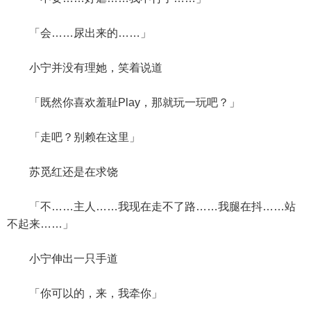
「会……尿出来的……」
小宁并没有理她，笑着说道
「既然你喜欢羞耻Play，那就玩一玩吧？」
「走吧？别赖在这里」
苏觅红还是在求饶
「不……主人……我现在走不了路……我腿在抖……站
不起来……」
小宁伸出一只手道
「你可以的，来，我牵你」