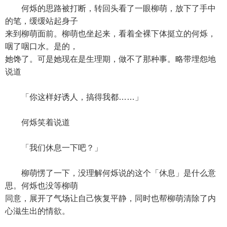
何烁的思路被打断，转回头看了一眼柳萌，放下了手中
的笔，缓缓站起身子
来到柳萌面前。柳萌也坐起来，看着全裸下体挺立的何烁，
咽了咽口水。是的，
她馋了。可是她现在是生理期，做不了那种事。略带埋怨地
说道
「你这样好诱人，搞得我都……」
何烁笑着说道
「我们休息一下吧？」
柳萌愣了一下，没理解何烁说的这个「休息」是什么意
思。何烁也没等柳萌
同意，展开了气场让自己恢复平静，同时也帮柳萌清除了内
心滋生出的情欲。