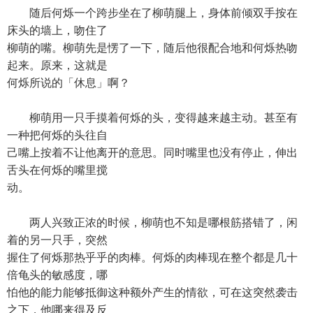
随后何烁一个跨步坐在了柳萌腿上，身体前倾双手按在
床头的墙上，吻住了
柳萌的嘴。柳萌先是愣了一下，随后他很配合地和何烁热吻
起来。原来，这就是
何烁所说的「休息」啊？
柳萌用一只手摸着何烁的头，变得越来越主动。甚至有
一种把何烁的头往自
己嘴上按着不让他离开的意思。同时嘴里也没有停止，伸出
舌头在何烁的嘴里搅
动。
两人兴致正浓的时候，柳萌也不知是哪根筋搭错了，闲
着的另一只手，突然
握住了何烁那热乎乎的肉棒。何烁的肉棒现在整个都是几十
倍龟头的敏感度，哪
怕他的能力能够抵御这种额外产生的情欲，可在这突然袭击
之下，他哪来得及反