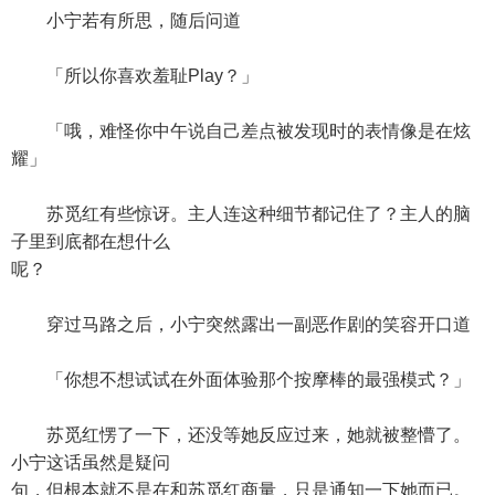
小宁若有所思，随后问道
「所以你喜欢羞耻Play？」
「哦，难怪你中午说自己差点被发现时的表情像是在炫
耀」
苏觅红有些惊讶。主人连这种细节都记住了？主人的脑
子里到底都在想什么
呢？
穿过马路之后，小宁突然露出一副恶作剧的笑容开口道
「你想不想试试在外面体验那个按摩棒的最强模式？」
苏觅红愣了一下，还没等她反应过来，她就被整懵了。
小宁这话虽然是疑问
句，但根本就不是在和苏觅红商量，只是通知一下她而已。