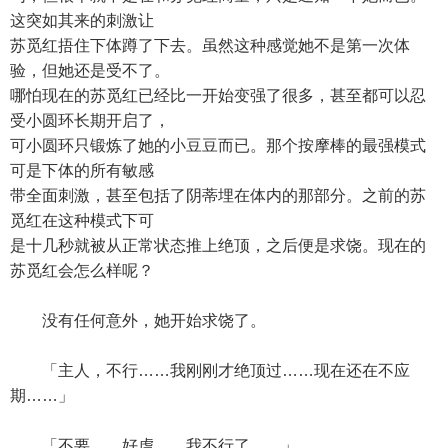
这突如其来的刺激让
苏觅红捂住下体蹲了下去。虽然这种感觉她不是第一次体
验，但她还是受不了。
哪怕现在的苏觅红已经比一开始变强了很多，甚至都可以忍
受小圆环长期开启了，
可小圆环只锻炼了她的小豆豆而已。那个按摩棒的最强模式
可是下体的所有敏感
带全面刺激，甚至包括了阴蒂埋在体内的那部分。之前的苏
觅红在这种模式下可
是十几秒就被从正常状态推上绝顶，之后便是求饶。现在的
苏觅红会怎么样呢？
没有任何意外，她开始求饶了。
「主人，不行……我刚刚才绝顶过……现在还在不应
期……」
「不要……好虐……我不行了……」