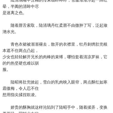
陆清璃嘴中含糊的传来细碎呻吟，雪靥渐渐浮起一阵红
晕，半阖的清眸中尽
是迷离之色。
随着唇舌索取，陆清璃丹红柔唇不由微肿了写，泛起潋
滟水光。
青色衣裙被渐渐褪去，散开的衣襟里，牡丹刺绣肚兜根
本遮不住两点凸起，
少女也轻轻解开兄长的肉棒的束缚，哪怕套着清凉罗袜，它
的灼热坚硬也难以驯
服。
陆昭将肚兜掀起，雪白的乳肉映入眼帘，两点酥红如寒
霜傲梅，令人忍不住
想用指尖揉捏欺凌。
娇贵的酥胸就这样沦陷到了陆昭手中，随着揉弄，变换