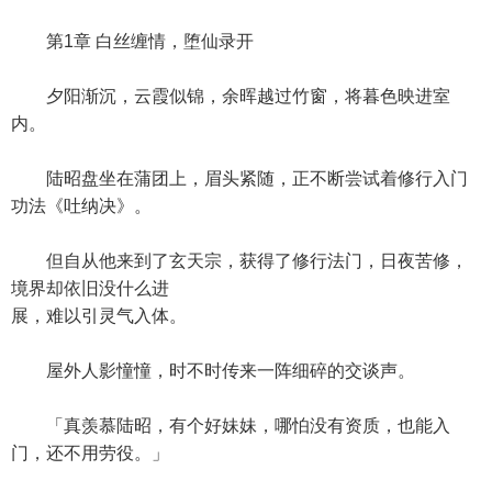
第1章 白丝缠情，堕仙录开
夕阳渐沉，云霞似锦，余晖越过竹窗，将暮色映进室
内。
陆昭盘坐在蒲团上，眉头紧随，正不断尝试着修行入门
功法《吐纳决》。
但自从他来到了玄天宗，获得了修行法门，日夜苦修，
境界却依旧没什么进
展，难以引灵气入体。
屋外人影憧憧，时不时传来一阵细碎的交谈声。
「真羡慕陆昭，有个好妹妹，哪怕没有资质，也能入
门，还不用劳役。」