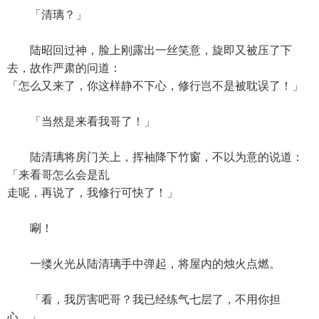
「清璃？」
陆昭回过神，脸上刚露出一丝笑意，旋即又被压了下
去，故作严肃的问道：
「怎么又来了，你这样静不下心，修行岂不是被耽误了！」
「当然是来看我哥了！」
陆清璃将房门关上，挥袖降下竹窗，不以为意的说道：
「来看哥怎么会是乱
走呢，再说了，我修行可快了！」
唰！
一缕火光从陆清璃手中弹起，将屋内的烛火点燃。
「看，我厉害吧哥？我已经练气七层了，不用你担
心。」