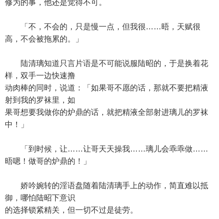
修为的事，他还是觉得不可。
「不，不会的，只是慢一点，但我很……晤，天赋很
高，不会被拖累的。」
陆清璃知道只言片语是不可能说服陆昭的，于是换着花
样，双手一边快速撸
动肉棒的同时，说道：「如果哥不愿的话，那就不要把精液
射到我的罗袜里，如
果哥想要我做你的炉鼎的话，就把精液全部射进璃儿的罗袜
中！」
「到时候，让……让哥天天操我……璃儿会乖乖做……
晤嗯！做哥的炉鼎的！」
娇吟婉转的淫语盘随着陆清璃手上的动作，简直难以抵
御，哪怕陆昭下意识
的选择锁紧精关，但一切不过是徒劳。