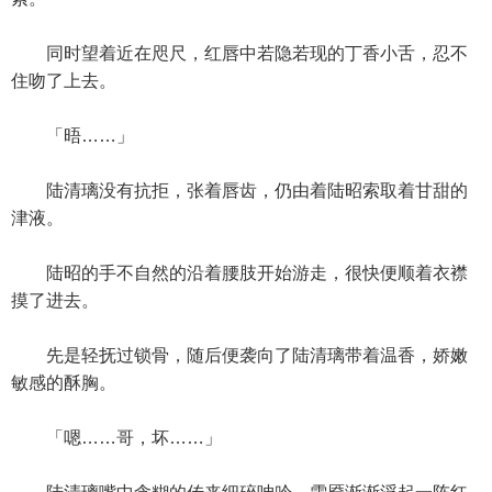
同时望着近在咫尺，红唇中若隐若现的丁香小舌，忍不
住吻了上去。
「晤……」
陆清璃没有抗拒，张着唇齿，仍由着陆昭索取着甘甜的
津液。
陆昭的手不自然的沿着腰肢开始游走，很快便顺着衣襟
摸了进去。
先是轻抚过锁骨，随后便袭向了陆清璃带着温香，娇嫩
敏感的酥胸。
「嗯……哥，坏……」