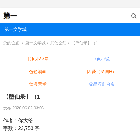
第一文学城
您的位置
第一文学城
武侠玄幻
【堕仙录】（1
书包小说网
7色小说
色色漫画
囚爱（民国H）
禁漫天堂
极品淫乱合集
【堕仙录】（1
发布:2026-06-02 03:06
作者：你大爷
字数：22,753 字