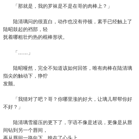
「那就是，我的罗袜是不是在哥的肉棒上？」
陆清璃问的很直白，动作也没有停顿，素手已经触上了
陆昭鼓起的裆部，轻
抚着哪粗壮灼热的棍棒形状。
「……」
陆昭哑然，完全不知道该如何回答，唯有肉棒在陆清璃
指尖的触动下，狰狞
发颤。
「我猜对了吧？哥？你哪里涨的好大，让璃儿帮帮你好
不好？」
陆清璃雪靥压的更下了，字语不像是述说，更像是从唇
间钻到另一个唇间，
再从唇间一路向下，映在了心头上。