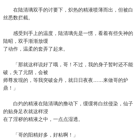
在陆清璃双手的讨要下，炽热的精液喷薄而出，但被白
丝悉数拦截。
感受到手上的温度，陆清璃先是一愣，看着有些失神的
陆昭，双手渐渐放缓
了动作，温柔的套弄了起来。
「那就这样说好了哦，哥！不过，我的身子暂时还不能
破，失了元阴，会被
师尊发现的，等我突破金丹，就日日夜夜……来做哥的炉
鼎！」
白灼的精液在陆清璃的撸动下，缓缓将白丝侵染，仙子
的贴身足衣就这样浸
在了淫秽的精液之中，一点点湿透。
「哥的阳精好多，好粘啊！」