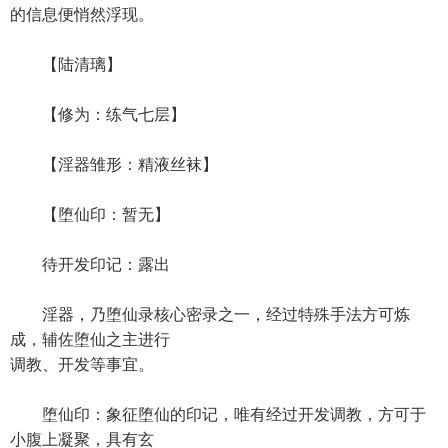
的信息便悄然浮现。
【陆清璃】
【修为：练气七层】
【淫器雏形：精液丝袜】
【堕仙印：暂无】
待开发印记：露出
淫器，乃堕仙录核心密录之一，经过特殊手法方可炼
成，辅佐堕仙之主进行
调教、开发等事宜。
堕仙印：象征堕仙的印记，唯有经过开发调教，方可于
小腹上凝聚，具有玄