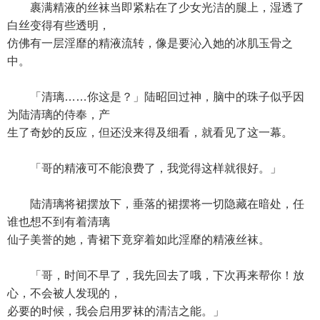
裹满精液的丝袜当即紧粘在了少女光洁的腿上，湿透了
白丝变得有些透明，
仿佛有一层淫靡的精液流转，像是要沁入她的冰肌玉骨之
中。
「清璃……你这是？」陆昭回过神，脑中的珠子似乎因
为陆清璃的侍奉，产
生了奇妙的反应，但还没来得及细看，就看见了这一幕。
「哥的精液可不能浪费了，我觉得这样就很好。」
陆清璃将裙摆放下，垂落的裙摆将一切隐藏在暗处，任
谁也想不到有着清璃
仙子美誉的她，青裙下竟穿着如此淫靡的精液丝袜。
「哥，时间不早了，我先回去了哦，下次再来帮你！放
心，不会被人发现的，
必要的时候，我会启用罗袜的清洁之能。」