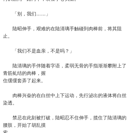
「别，我们……」
陆昭伸手，艰难的在陆清璃手触碰到肉棒前，将其阻
止。
「我们不是血亲，不是吗？」
陆清璃的手伴随着字语，柔弱无骨的手指渐渐攀附上了
青筋虬结的肉棒，握
住缓缓套弄了起来。
肉棒兴奋的在白丝中上下运动，先行泌出的液体将白丝
染透。
禁忌在此刻被打破，陆昭忍不住伸手，揽住了陆清璃的
腰肢，开始了胡乱摸
索。