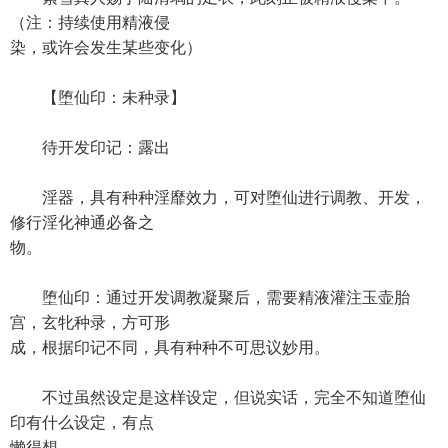
（注：持续使用精液侵
染，或许会发生某些变化）
【堕仙印：未种录】
待开发印记：露出
淫器，具有种种淫靡效力，可对堕仙进行调教、开发，
修行淫化神通必备之
物。
堕仙印：通过开发调教凝聚后，需要精液灌注玉壶胎
宫，玄牝种录，方可形
成，根据印记不同，具有种种不可思议妙用。
不过虽然设定是这样设定，但说实话，完全不知道堕仙
印有什么设定，有点
懒得想