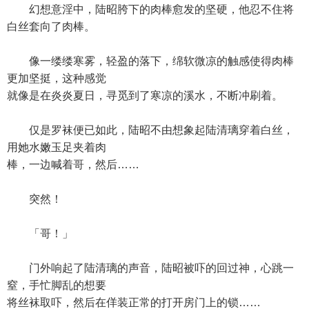
幻想意淫中，陆昭胯下的肉棒愈发的坚硬，他忍不住将
白丝套向了肉棒。
像一缕缕寒雾，轻盈的落下，绵软微凉的触感使得肉棒
更加坚挺，这种感觉
就像是在炎炎夏日，寻觅到了寒凉的溪水，不断冲刷着。
仅是罗袜便已如此，陆昭不由想象起陆清璃穿着白丝，
用她水嫩玉足夹着肉
棒，一边喊着哥，然后……
突然！
「哥！」
门外响起了陆清璃的声音，陆昭被吓的回过神，心跳一
窒，手忙脚乱的想要
将丝袜取吓，然后在佯装正常的打开房门上的锁……