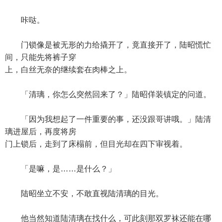
咔哒。
门锁像是被无形的力给撬开了，竟直接开了，陆昭慌忙
间，只能先将裤子穿
上，白丝无奈的继续套在肉棒之上。
「清璃，你怎么突然回来了？」陆昭佯装镇定的问道。
「因为我想起了一件重要的事，还没跟哥讲哦。」陆清
璃进屋后，再度将房
门上锁后，走到了床榻前，但目光却在四下审视着。
「是嘛，是……是什么？」
陆昭坐立不安，不敢直视陆清璃的目光。
他当然知道陆清璃在找什么，可此刻那双罗袜还能在哪