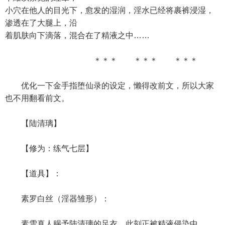
小穴在他人的目光下，愈发的湿润，淫水已经将裹裤浸湿，
渗透在了大腿上，沿
着肌肤向下滴落，混合在了精液之中……
＊＊＊ ＊＊＊ ＊＊＊
优化一下金手指堕仙录的设定，懒得改前文，所以大家
也不用翻看前文。
【陆清璃】
【修为：练气七层】
【道具】：
素罗白丝（淫器雏形）：
素雪真人赐予陆清璃的足衣，此刻正被精液侵染中。