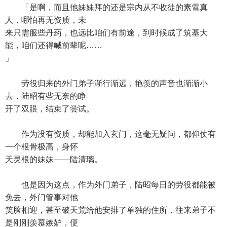
「是啊，而且他妹妹拜的还是宗内从不收徒的素雪真
人，哪怕再无资质，未
来只需服些丹药，也远比咱们有前途，到时候成了筑基大
能，咱们还得喊前辈呢……
」
劳役归来的外门弟子渐行渐远，艳羡的声音也渐渐小
去，陆昭有些无奈的睁
开了双眼，结束了尝试。
作为没有资质，却能加入玄门，这毫无疑问，都仰仗有
一个根骨极高，身怀
天灵根的妹妹——陆清璃。
也是因为这点，作为外门弟子，陆昭每日的劳役都能被
免去，外门管事对他
笑脸相迎，甚至破天荒给他安排了单独的住所，往来弟子不
是刚刚羡慕嫉妒，便