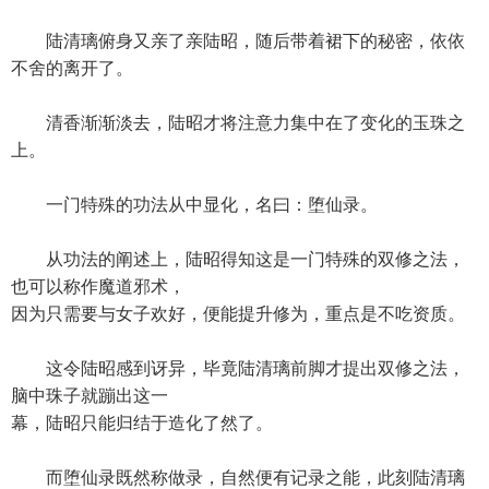
陆清璃俯身又亲了亲陆昭，随后带着裙下的秘密，依依
不舍的离开了。
清香渐渐淡去，陆昭才将注意力集中在了变化的玉珠之
上。
一门特殊的功法从中显化，名曰：堕仙录。
从功法的阐述上，陆昭得知这是一门特殊的双修之法，
也可以称作魔道邪术，
因为只需要与女子欢好，便能提升修为，重点是不吃资质。
这令陆昭感到讶异，毕竟陆清璃前脚才提出双修之法，
脑中珠子就蹦出这一
幕，陆昭只能归结于造化了然了。
而堕仙录既然称做录，自然便有记录之能，此刻陆清璃