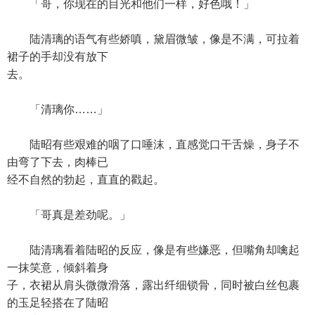
「哥，你现在的目光和他们一样，好色哦！」
陆清璃的语气有些娇嗔，黛眉微皱，像是不满，可拉着
裙子的手却没有放下
去。
「清璃你……」
陆昭有些艰难的咽了口唾沫，直感觉口干舌燥，身子不
由弯了下去，肉棒已
经不自然的勃起，直直的戳起。
「哥真是差劲呢。」
陆清璃看着陆昭的反应，像是有些嫌恶，但嘴角却噙起
一抹笑意，倾斜着身
子，衣裙从肩头微微滑落，露出纤细锁骨，同时被白丝包裹
的玉足轻搭在了陆昭