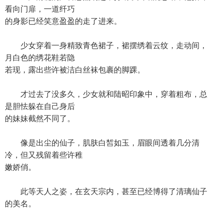
看向门扉，一道纤巧
的身影已经笑意盈盈的走了进来。
少女穿着一身精致青色裙子，裙摆绣着云纹，走动间，
月白色的绣花鞋若隐
若现，露出些许被洁白丝袜包裹的脚踝。
才过去了没多久，少女就和陆昭印象中，穿着粗布，总
是胆怯躲在自己身后
的妹妹截然不同了。
像是出尘的仙子，肌肤白皙如玉，眉眼间透着几分清
冷，但又残留着些许稚
嫩娇俏。
此等天人之姿，在玄天宗内，甚至已经博得了清璃仙子
的美名。