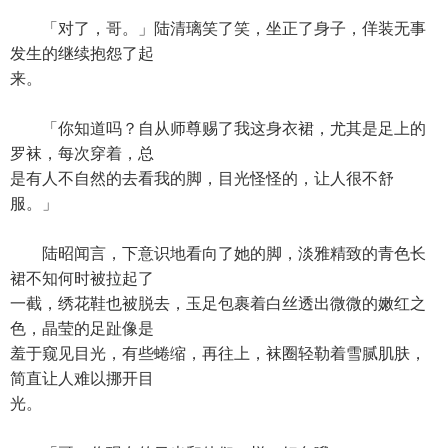
「对了，哥。」陆清璃笑了笑，坐正了身子，佯装无事
发生的继续抱怨了起
来。
「你知道吗？自从师尊赐了我这身衣裙，尤其是足上的
罗袜，每次穿着，总
是有人不自然的去看我的脚，目光怪怪的，让人很不舒
服。」
陆昭闻言，下意识地看向了她的脚，淡雅精致的青色长
裙不知何时被拉起了
一截，绣花鞋也被脱去，玉足包裹着白丝透出微微的嫩红之
色，晶莹的足趾像是
羞于窥见目光，有些蜷缩，再往上，袜圈轻勒着雪腻肌肤，
简直让人难以挪开目
光。