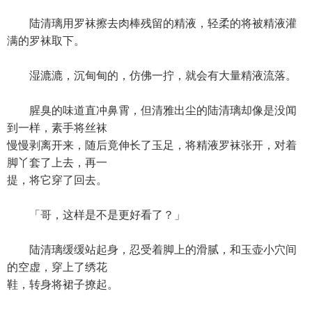
陆清璃用罗袜擦去肉棒残留的精液，轻柔的将被精液灌
满的罗袜取下。
湿漉漉，沉甸甸的，仿佛一拧，就会有大量精液流落。
腥臭的味道直冲鼻霄，但清雅出尘的陆清璃却像是没闻
到一样，素手将丝袜
慢慢剥离开来，随后竟伸长了玉足，将精液罗袜张开，对着
脚丫套了上去，再一
提，将它穿了回去。
「哥，这样是不是更好看了？」
陆清璃缓缓站起身，忍受着脚上的滑腻，和玉壶小穴间
的空虚，穿上了绣花
鞋，转身将裙子撩起。