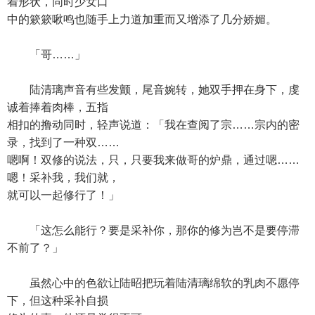
着形状，同时少女口
中的簌簌啾鸣也随手上力道加重而又增添了几分娇媚。
「哥……」
陆清璃声音有些发颤，尾音婉转，她双手押在身下，虔
诚着捧着肉棒，五指
相扣的撸动同时，轻声说道：「我在查阅了宗……宗内的密
录，找到了一种双……
嗯啊！双修的说法，只，只要我来做哥的炉鼎，通过嗯……
嗯！采补我，我们就，
就可以一起修行了！」
「这怎么能行？要是采补你，那你的修为岂不是要停滞
不前了？」
虽然心中的色欲让陆昭把玩着陆清璃绵软的乳肉不愿停
下，但这种采补自损