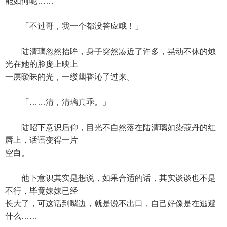
能如何呢……
「不过哥，我一个都没答应哦！」
陆清璃忽然抬眸，身子突然凑近了许多，晃动不休的烛
光在她的脸庞上映上
一层暧昧的光，一缕幽香沁了过来。
「……清，清璃真乖。」
陆昭下意识后仰，目光不自然落在陆清璃如染蔻丹的红
唇上，话语变得一片
空白。
他下意识其实是想说，如果合适的话，其实谈谈也不是
不行，毕竟妹妹已经
长大了，可这话到嘴边，就是说不出口，自己好像是在逃避
什么……