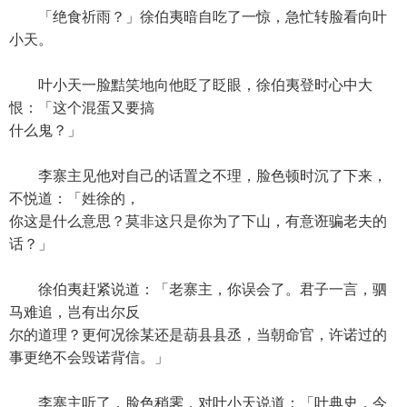
「绝食祈雨？」徐伯夷暗自吃了一惊，急忙转脸看向叶
小天。
叶小天一脸黠笑地向他眨了眨眼，徐伯夷登时心中大
恨：「这个混蛋又要搞
什么鬼？」
李寨主见他对自己的话置之不理，脸色顿时沉了下来，
不悦道：「姓徐的，
你这是什么意思？莫非这只是你为了下山，有意诳骗老夫的
话？」
徐伯夷赶紧说道：「老寨主，你误会了。君子一言，驷
马难追，岂有出尔反
尔的道理？更何况徐某还是葫县县丞，当朝命官，许诺过的
事更绝不会毁诺背信。」
李寨主听了，脸色稍霁，对叶小天说道：「叶典史，今