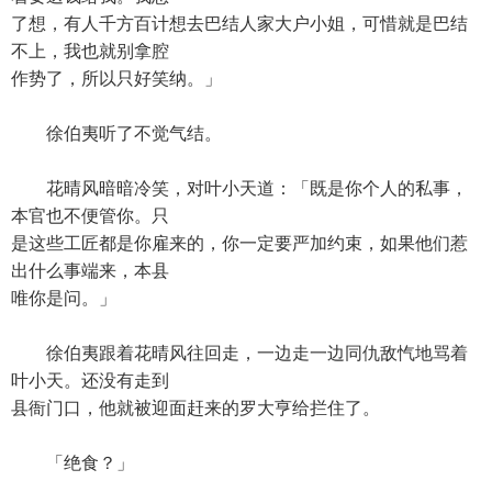
了想，有人千方百计想去巴结人家大户小姐，可惜就是巴结
不上，我也就别拿腔
作势了，所以只好笑纳。」
徐伯夷听了不觉气结。
花晴风暗暗冷笑，对叶小天道：「既是你个人的私事，
本官也不便管你。只
是这些工匠都是你雇来的，你一定要严加约束，如果他们惹
出什么事端来，本县
唯你是问。」
徐伯夷跟着花晴风往回走，一边走一边同仇敌忾地骂着
叶小天。还没有走到
县衙门口，他就被迎面赶来的罗大亨给拦住了。
「绝食？」