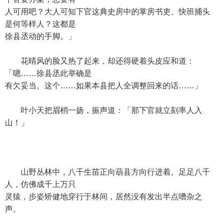
人可用吧？大人可知下官这典史房中的掌房书吏、快班捕头
是何等样人？这都是
徐县丞动的手脚。」
花晴风的脸又热了起来，却还得硬着头皮应和道：
「嗯……徐县丞此举确是
有欠妥当。这个……如果本县把人全调整回来的话……」
叶小天把眉梢一扬，振声道：「那下官就立刻率人入
山！」
山野丛林中，八千生苗正向葫县方向行进着。足足八千
人，仿佛成千上万只
灵猿，步姿矫健地穿行于林间，居然没有发出半点嘈杂之
声。