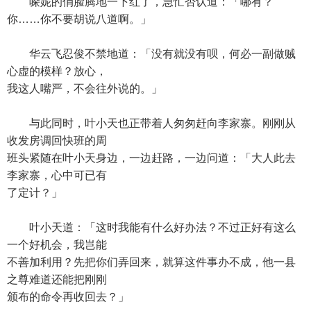
哚妮的俏脸腾地一下红了，急忙否认道：「哪有？
你……你不要胡说八道啊。」
华云飞忍俊不禁地道：「没有就没有呗，何必一副做贼
心虚的模样？放心，
我这人嘴严，不会往外说的。」
与此同时，叶小天也正带着人匆匆赶向李家寨。刚刚从
收发房调回快班的周
班头紧随在叶小天身边，一边赶路，一边问道：「大人此去
李家寨，心中可已有
了定计？」
叶小天道：「这时我能有什么好办法？不过正好有这么
一个好机会，我岂能
不善加利用？先把你们弄回来，就算这件事办不成，他一县
之尊难道还能把刚刚
颁布的命令再收回去？」