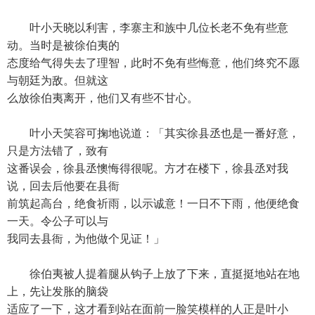
叶小天晓以利害，李寨主和族中几位长老不免有些意
动。当时是被徐伯夷的
态度给气得失去了理智，此时不免有些悔意，他们终究不愿
与朝廷为敌。但就这
么放徐伯夷离开，他们又有些不甘心。
叶小天笑容可掬地说道：「其实徐县丞也是一番好意，
只是方法错了，致有
这番误会，徐县丞懊悔得很呢。方才在楼下，徐县丞对我
说，回去后他要在县衙
前筑起高台，绝食祈雨，以示诚意！一日不下雨，他便绝食
一天。令公子可以与
我同去县衙，为他做个见证！」
徐伯夷被人提着腿从钩子上放了下来，直挺挺地站在地
上，先让发胀的脑袋
适应了一下，这才看到站在面前一脸笑模样的人正是叶小