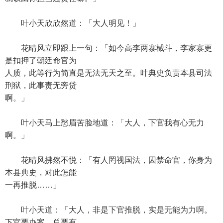
叶小天欣欣然道：「大人明见！」
花晴风立即跟上一句：「如今高李两寨械斗，李家寨更
是扣押了朝廷命官为
人质，此等行为简直是无法无天之至。叶典史负责本县司法
刑狱，此事责无旁贷
啊。」
叶小天马上愁眉苦脸地道：「大人，下官我有心无力
啊。」
花晴风拂然不悦：「有人罔视国法，囚禁命官，你身为
本县典史，对此怎能
一再推脱……」
叶小天道：「大人，非是下官推脱，实是无能为力啊。
下官要办案，总要有