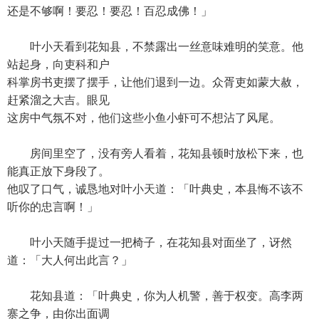
还是不够啊！要忍！要忍！百忍成佛！」
叶小天看到花知县，不禁露出一丝意味难明的笑意。他
站起身，向吏科和户
科掌房书吏摆了摆手，让他们退到一边。众胥吏如蒙大赦，
赶紧溜之大吉。眼见
这房中气氛不对，他们这些小鱼小虾可不想沾了风尾。
房间里空了，没有旁人看着，花知县顿时放松下来，也
能真正放下身段了。
他叹了口气，诚恳地对叶小天道：「叶典史，本县悔不该不
听你的忠言啊！」
叶小天随手提过一把椅子，在花知县对面坐了，讶然
道：「大人何出此言？」
花知县道：「叶典史，你为人机警，善于权变。高李两
寨之争，由你出面调