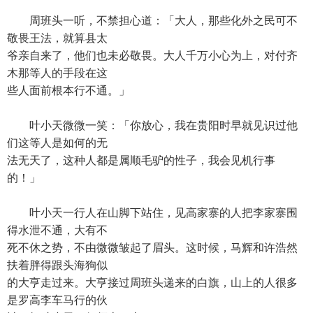
周班头一听，不禁担心道：「大人，那些化外之民可不
敬畏王法，就算县太
爷亲自来了，他们也未必敬畏。大人千万小心为上，对付齐
木那等人的手段在这
些人面前根本行不通。」
叶小天微微一笑：「你放心，我在贵阳时早就见识过他
们这等人是如何的无
法无天了，这种人都是属顺毛驴的性子，我会见机行事
的！」
叶小天一行人在山脚下站住，见高家寨的人把李家寨围
得水泄不通，大有不
死不休之势，不由微微皱起了眉头。这时候，马辉和许浩然
扶着胖得跟头海狗似
的大亨走过来。大亨接过周班头递来的白旗，山上的人很多
是罗高李车马行的伙