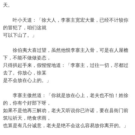
天。
叶小天道：「徐大人，李寨主宽宏大量，已经不计较你
的冒犯了，咱们这就
可以下山了。」
徐伯夷大喜过望，虽然他恨李寨主入骨，可是在人屋檐
下，不能不做做姿态，
只得拱起手来，假惺惺地道：「李寨主，过往一切，尽都过
去了。你放心，徐某
是不会放在心上的。」
李寨主傲然道：「你就是放在心上，老夫也不怕！姓徐
的，你有个好部下呀，
如果不是他再三解劝，老夫又听说你已许诺，要在县衙门前
筑坛祈天，绝食求雨，
也算是有几分诚意，老夫是绝不会这么容易放你离开的。」