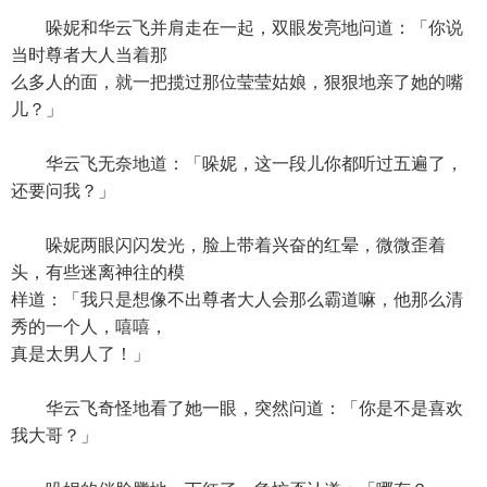
哚妮和华云飞并肩走在一起，双眼发亮地问道：「你说
当时尊者大人当着那
么多人的面，就一把揽过那位莹莹姑娘，狠狠地亲了她的嘴
儿？」
华云飞无奈地道：「哚妮，这一段儿你都听过五遍了，
还要问我？」
哚妮两眼闪闪发光，脸上带着兴奋的红晕，微微歪着
头，有些迷离神往的模
样道：「我只是想像不出尊者大人会那么霸道嘛，他那么清
秀的一个人，嘻嘻，
真是太男人了！」
华云飞奇怪地看了她一眼，突然问道：「你是不是喜欢
我大哥？」