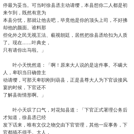
停最为妥当。可当时徐县丞主动请缨，本县想你二人都是初
来乍到，既然有意为
本县分忧，那就让他去吧，毕竟他是你的顶头上司，不好拂
却他的颜面。谁料那
些化外之民无视王法、藐视朝廷，居然把徐县丞给扣为人质
了。现在……叶典史，
只有请你出马啦。」
叶小天恍然道：「啊！原来大人说的是这件事。不瞒大
人，卑职当日确曾主
动请缨，可那天卑职刚到葫县，正是县尊大人为下官设接风
宴的时候，下官还不
了解县衙情形啊。」
叶小天叹了口气，对花知县道：「下官正式署理公务后
才知道，徐县丞已经
发下话来，唯有文仪之物交由下官管理，其他一应事务，下
官都插不得手。大人，