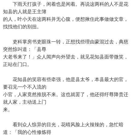
下雨天打孩子，闲着也是闲着。再说这两科的人不是花
知县的人就是王主簿
的人，叶小天在这两科并无心腹，便想揪住此事做做文章，
找找他们的别扭。
吏科掌房书吏眼珠一转，正想找些理由蒙混过去，典慈
突然惊叫道：「县尊
大老爷来了！」众人闻声向外望去，就见花知县面带微笑，
正站在门口。
花知县的笑容有些牵强，他是县太爷，本县最大的官，
要召见一个不入流的
小官，人家竟然推脱不来。这也就罢了，他还得纡尊降贵迁
就人家，主动送上门
来。
看到众人惊异的目光，花晴风脸上火辣辣的，急忙暗
道：「我的心性修炼得