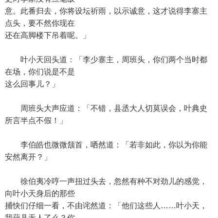
意。此番归去，你将设坛祈雨，以示诚意，这才说得李寨主
点头，要不然你现在
还在高脚楼下吊着呢。」
叶小天回头道：「李少寨主，周班头，你们两个当时都
在场，你们说是不是
这么回事儿？」
周班头大声应道：「不错，县丞大人切莫误会，叶典史
所言半点不假！」
李伯皓也微微颔首，哂然道：「若非如此，你以为你能
安然离开？」
徐伯夷冷哼一声扭过头去，忽然有种不对劲儿的感觉，
向叶小天身后的那些
捕快们仔细一看，不由诧然道：「他们这些人……叶小天，
我葫县无人了么？你