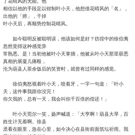
了花晴风的无能。他
相信以他的手段足以钳制叶小天，他想借花晴风的「名」，
出他的「师」，干掉
叶小天后，再顺势控制花晴风。
如今聪明反被聪明误，他该如何是好？彷徨中的徐伯夷
忽然觉得这种感觉异
常熟悉。是！当初他被叶小天掌掴，他被从叶小天那里获悉
真相的展凝儿痛殴，
沦为葫县人茶余饭后的笑资时，就曾有过同样的感觉。
徐伯夷怒视着叶小天，咬着牙，一字一句道：「叶小
天，这件事我跟你没完！
你欠我的，总有一天，我会叫你千百倍的偿还！」
叶小天莞尔一笑，扬声喊道：「大亨啊！葫县大旱，百
姓生计无着啊。徐县
丞看在眼里，急在心里，如今决心在县衙前面筑坛祈雨。我