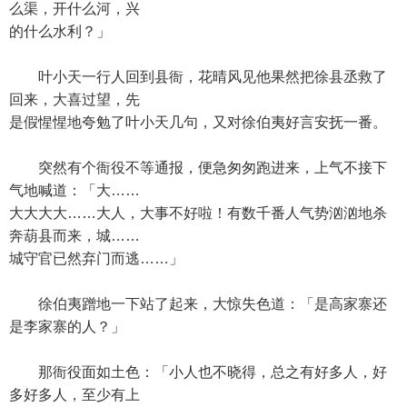
么渠，开什么河，兴
的什么水利？」
叶小天一行人回到县衙，花晴风见他果然把徐县丞救了
回来，大喜过望，先
是假惺惺地夸勉了叶小天几句，又对徐伯夷好言安抚一番。
突然有个衙役不等通报，便急匆匆跑进来，上气不接下
气地喊道：「大……
大大大大……大人，大事不好啦！有数千番人气势汹汹地杀
奔葫县而来，城……
城守官已然弃门而逃……」
徐伯夷蹭地一下站了起来，大惊失色道：「是高家寨还
是李家寨的人？」
那衙役面如土色：「小人也不晓得，总之有好多人，好
多好多人，至少有上