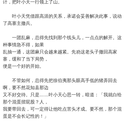
计，把叶小天一行领上了山。
叶小天凭借跟高涯的关系，承诺会妥善解决此事，说动
了高寨主撤兵。
一团乱麻，总得先找到那个线头儿，一点点的解开。这
种事情急不得，如果
乱抽一通，这团麻只会越来越紧。先劝这老头子撤回高家
寨，缓和了当下局势，
便是一个好的开始。
不管如何，总得先把徐伯夷那头眼高手低的猪弄回去
啊，要不然花知县那边
又不好交待。只是……叶小天心思一转，暗道：「我就白给
那个混蛋揩屁股？人，
我要带回去，可一定得让他吃点苦头才成。要不然，那个混
蛋是不会长记性的！」