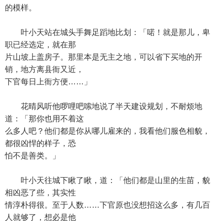
的模样。
叶小天站在城头手舞足蹈地比划：「喏！就是那儿，卑
职已经选定，就在那
片山坡上盖房子。那里本是无主之地，可以省下买地的开
销，地方离县衙又近，
下官每日上衙方便……」
花晴风听他啰哩吧嗦地说了半天建设规划，不耐烦地
道：「那你也用不着这
么多人吧？他们都是你从哪儿雇来的，我看他们服色相貌，
都很凶悍的样子，恐
怕不是善类。」
叶小天往城下瞅了瞅，道：「他们都是山里的生苗，貌
相凶恶了些，其实性
情淳朴得很。至于人数……下官原也没想招这么多，有几百
人就够了，想必是他