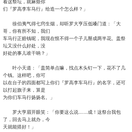
看这祭坛，就麻烦你
们『罗高李车马行』给造一个怎么样？」
徐伯夷气得七窍生烟，却听罗大亨压低嗓门道：「大
哥，你有所不知，我们
车马行正赔钱呢，我现在恨不得一个子儿掰成两半花。盖祭
坛又没什么好处，没
好处的事儿谁干呐？」
叶小天道：「盖简单点嘛，找点木头钉一下，花不了几
个钱。这样吧，你可
以在台子的四面都写上你们『罗高李车马行』的名字，还可
以打起旗子来，算是
为你们车马行扬扬名。」
罗大亨眉开眼笑：「你要这么说……成！这祭台我包
了，回去马上就办，今
天就能搭好！」