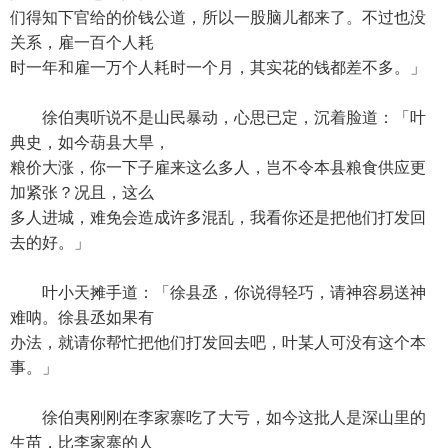
们得知下官给的价钱公道，所以一股脑儿都来了。不过也没
关系，雇一百个人耗
时一年和雇一万个人耗时一个月，其实花的钱都差不多。」
徐伯夷听说不是山民暴动，心思已定，沉着脸道：「叶
典史，如今葫县大旱，
粮价大涨，你一下子雇来这么多人，岂不令本县粮食供应更
加紧张？况且，这么
多人进城，难免会造成许多混乱，我看你还是把他们打发回
去的好。」
叶小天摊手道：「徐县丞，你说得轻巧，请神容易送神
难呐。徐县丞如果有
办法，就请你帮忙把他们打发回去吧，叶某人可没有这个本
事。」
徐伯夷刚刚在李家寨吃了大亏，如今这批人是深山里的
生苗，比李家寨的人