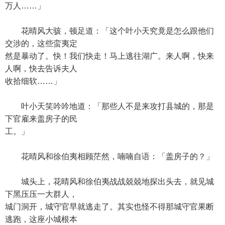
万人……」
花晴风大骇，顿足道：「这个叶小天究竟是怎么跟他们
交涉的，这些蛮夷定
然是暴动了。快！我们快走！马上逃往湖广。来人啊，快来
人啊，快去告诉夫人
收拾细软……」
叶小天笑吟吟地道：「那些人不是来攻打县城的，那是
下官雇来盖房子的民
工。」
花晴风和徐伯夷相顾茫然，喃喃自语：「盖房子的？」
城头上，花晴风和徐伯夷战战兢兢地探出头去，就见城
下黑压压一大群人，
城门洞开，城守官早就逃走了。其实也怪不得那城守官果断
逃跑，这座小城根本