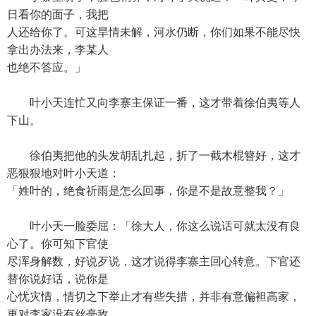
日看你的面子，我把
人还给你了。可这旱情未解，河水仍断，你们如果不能尽快
拿出办法来，李某人
也绝不答应。」
叶小天连忙又向李寨主保证一番，这才带着徐伯夷等人
下山。
徐伯夷把他的头发胡乱扎起，折了一截木棍簪好，这才
恶狠狠地对叶小天道：
「姓叶的，绝食祈雨是怎么回事，你是不是故意整我？」
叶小天一脸委屈：「徐大人，你这么说话可就太没有良
心了。你可知下官使
尽浑身解数，好说歹说，这才说得李寨主回心转意。下官还
替你说好话，说你是
心忧灾情，情切之下举止才有些失措，并非有意偏袒高家，
更对李家没有丝毫敌