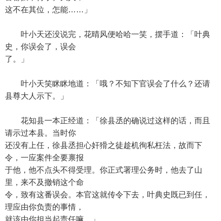
这不在其位，怎能……」
叶小天还没说完，花晴风便哈哈一笑，摆手道：「叶典
史，你误会了，误会
了。」
叶小天笑眯眯地道：「哦？不知下官误会了什么？还请
县尊大人示下。」
花知县一本正经道：「徐县丞的确说过这样的话，而且
请示过本县。当时你
还没有上任，徐县丞担心奸猾之徒趁机徇私枉法，故而下
令，一应案件全要禀报
于他，他不点头不得受理。你正式署理公务时，他去了山
里，来不及撤销这个命
令，致有这番误会。本官这就传令下去，叶典史既已到任，
理应由你负责的事情，
就该由你担当起责任嘛。」