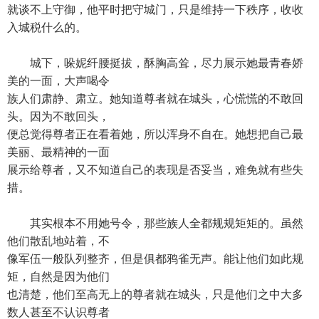
就谈不上守御，他平时把守城门，只是维持一下秩序，收收
入城税什么的。
城下，哚妮纤腰挺拔，酥胸高耸，尽力展示她最青春娇
美的一面，大声喝令
族人们肃静、肃立。她知道尊者就在城头，心慌慌的不敢回
头。因为不敢回头，
便总觉得尊者正在看着她，所以浑身不自在。她想把自己最
美丽、最精神的一面
展示给尊者，又不知道自己的表现是否妥当，难免就有些失
措。
其实根本不用她号令，那些族人全都规规矩矩的。虽然
他们散乱地站着，不
像军伍一般队列整齐，但是俱都鸦雀无声。能让他们如此规
矩，自然是因为他们
也清楚，他们至高无上的尊者就在城头，只是他们之中大多
数人甚至不认识尊者