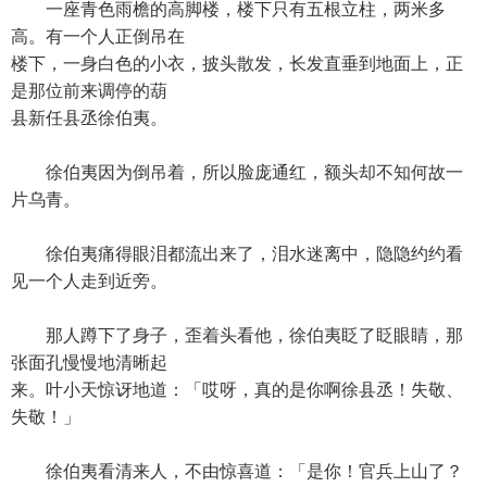
一座青色雨檐的高脚楼，楼下只有五根立柱，两米多
高。有一个人正倒吊在
楼下，一身白色的小衣，披头散发，长发直垂到地面上，正
是那位前来调停的葫
县新任县丞徐伯夷。
徐伯夷因为倒吊着，所以脸庞通红，额头却不知何故一
片乌青。
徐伯夷痛得眼泪都流出来了，泪水迷离中，隐隐约约看
见一个人走到近旁。
那人蹲下了身子，歪着头看他，徐伯夷眨了眨眼睛，那
张面孔慢慢地清晰起
来。叶小天惊讶地道：「哎呀，真的是你啊徐县丞！失敬、
失敬！」
徐伯夷看清来人，不由惊喜道：「是你！官兵上山了？