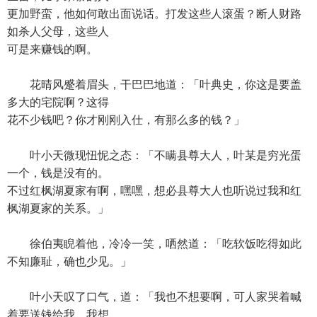
更加野蛮，他如何敢出面说话。打发这些人滚蛋？断人财路
如杀人父母，这些人
可是来赚钱的啊。
花晴风蹙着眉头，干巴巴地道：「叶典史，你这是要盖
多大的宅院啊？这得
花不少钱吧？你才刚刚入仕，有那么多的钱？」
叶小天微现忸怩之态：「不瞒县尊大人，叶某是穷光蛋
一个，钱是没有的。
不过红枫湖夏家有啊，嘿嘿，想必县尊大人也听说过我和红
枫湖夏家的关系。」
徐伯夷睨着他，冷冷一笑，哂然道：「吃软饭吃得如此
不知廉耻，确也少见。」
叶小天叹了口气，道：「我也不想要啊，可人家哭着喊
着要送钱给我。我想