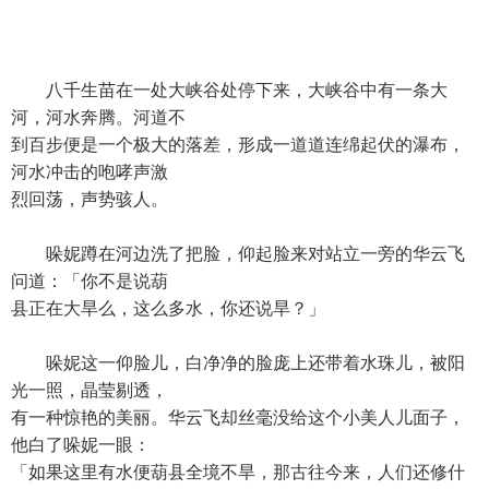
八千生苗在一处大峡谷处停下来，大峡谷中有一条大
河，河水奔腾。河道不
到百步便是一个极大的落差，形成一道道连绵起伏的瀑布，
河水冲击的咆哮声激
烈回荡，声势骇人。
哚妮蹲在河边洗了把脸，仰起脸来对站立一旁的华云飞
问道：「你不是说葫
县正在大旱么，这么多水，你还说旱？」
哚妮这一仰脸儿，白净净的脸庞上还带着水珠儿，被阳
光一照，晶莹剔透，
有一种惊艳的美丽。华云飞却丝毫没给这个小美人儿面子，
他白了哚妮一眼：
「如果这里有水便葫县全境不旱，那古往今来，人们还修什