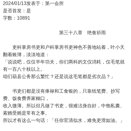
2024/01/13发表于：第一会所
是否首发：是
字数：10891
第三十八章 绝食祈雨
吏科掌房书吏和户科掌房书吏神色不善地站着，叶小天
翻着账簿，淡淡地道：
「说说吧，仅仅半年功夫，你们两科的文仪消耗，仅毛笔就
有一百八十枝以上。
咱们葫县公务那么繁忙？还是说这毛笔都是劣次品？」
书吏们都是没有俸禄和工食银的，只靠纸笔费、抄写
费、饭食费养家糊口，
收入微薄。所以但凡做了书吏，很难洁身自好，中饱私囊、
索贿受贿是常有之事。
所以才有这么一句话：「任你官清似水，难免吏滑如油。」