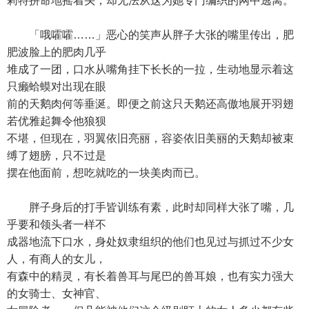
莉特拼命地摇着头，却无法从这为她专门编织的网中逃离。
「哦嚯嚯……」恶心的笑声从胖子大张的嘴里传出，肥
肥波脸上的肥肉几乎
堆成了一团，口水从嘴角挂下长长的一拉，生动地显示着这
只癞蛤蟆对出现在眼
前的天鹅肉何等垂涎。即便之前这只天鹅还高傲地展开羽翅
若优雅起舞令他狼狈
不堪，但现在，羽翼依旧亮丽，容姿依旧美丽的天鹅却被束
缚了翅膀，只不过是
摆在他面前，想吃就吃的一块美肉而已。
胖子身后的打手皆训练有素，此时却同样大张了嘴，几
乎要和领头者一样不
成器地流下口水，身处奴隶组织的他们也见过与抓过不少女
人，有商人的女儿，
有森中的精灵，有长着兽耳与尾巴的兽耳娘，也有实力强大
的女骑士、女神官、