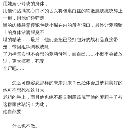
用她娇小玲珑的身体，
用他们沾满恶心口水的舌头将包裹白丝的软嫩肌肤统统舔上
一遍，用他们狰狞黝
黑的肉棒肆意侵犯包括小嘴在内的所有洞口，最终让萝莉骑
士的身体沾满腥臭不
堪的精液……最后，他们会把已经打包好的战利品直接带
走，带回组织调教成除
了肉棒售卖也不会想的萝莉母狗，而自己……小概率会被放
过，更大概率，死无
全尸吧……
怎么可能容忍那样的未来到来？已经体会过萝莉美好的
他可不想死在这群大
老粗的手上，而且他也绝不想见到应该属于他的萝莉主子被
这群家伙玷污！为此，
他自然要——
什么也不做。