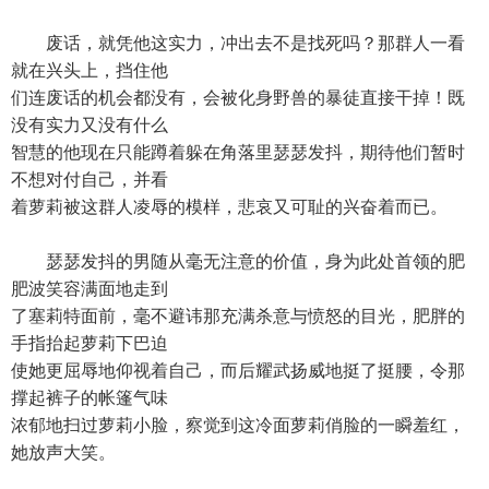
废话，就凭他这实力，冲出去不是找死吗？那群人一看
就在兴头上，挡住他
们连废话的机会都没有，会被化身野兽的暴徒直接干掉！既
没有实力又没有什么
智慧的他现在只能蹲着躲在角落里瑟瑟发抖，期待他们暂时
不想对付自己，并看
着萝莉被这群人凌辱的模样，悲哀又可耻的兴奋着而已。
瑟瑟发抖的男随从毫无注意的价值，身为此处首领的肥
肥波笑容满面地走到
了塞莉特面前，毫不避讳那充满杀意与愤怒的目光，肥胖的
手指抬起萝莉下巴迫
使她更屈辱地仰视着自己，而后耀武扬威地挺了挺腰，令那
撑起裤子的帐篷气味
浓郁地扫过萝莉小脸，察觉到这冷面萝莉俏脸的一瞬羞红，
她放声大笑。