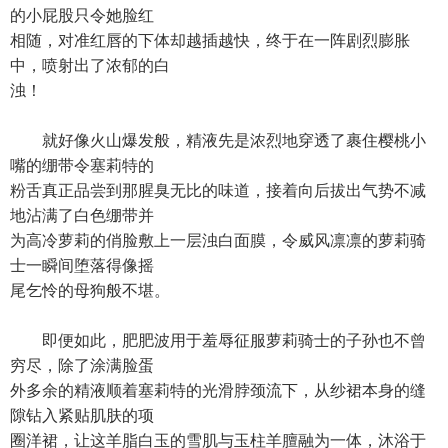
的小屁股只令她脸红
相随，对准红唇的下体却越插越快，终于在一阵剧烈膨胀
中，喷射出了浓郁的白
浊！
就好像火山爆发般，精液先是浓烈地穿透了裹住樱桃小
嘴的绷带令塞莉特的
粉舌真正品尝到那腥臭无比的味道，接着向后拔出气势不减
地沾满了白色绷带并
为高冷萝莉的俏脸敷上一层浊白面膜，令威风凛凛的萝莉骑
士一瞬间堕落得像摇
尾乞怜的母狗般不堪。
即便如此，肥肥波用于羞辱征服萝莉骑士的子孙也不曾
穷尽，除了涂满脸蛋
外多余的精液顺着塞莉特的光滑脖颈流下，从纱裙本身的缝
隙钻入紧贴肌肤的项
圈洋裙，让这羊脂白玉的雪肌与玉柱羊膻融为一体，沐浴于