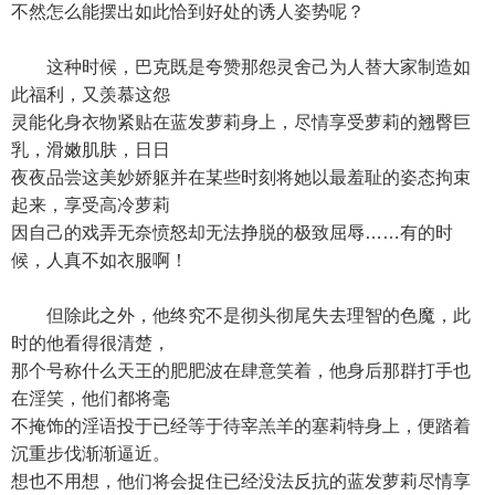
不然怎么能摆出如此恰到好处的诱人姿势呢？
这种时候，巴克既是夸赞那怨灵舍己为人替大家制造如
此福利，又羡慕这怨
灵能化身衣物紧贴在蓝发萝莉身上，尽情享受萝莉的翘臀巨
乳，滑嫩肌肤，日日
夜夜品尝这美妙娇躯并在某些时刻将她以最羞耻的姿态拘束
起来，享受高冷萝莉
因自己的戏弄无奈愤怒却无法挣脱的极致屈辱……有的时
候，人真不如衣服啊！
但除此之外，他终究不是彻头彻尾失去理智的色魔，此
时的他看得很清楚，
那个号称什么天王的肥肥波在肆意笑着，他身后那群打手也
在淫笑，他们都将毫
不掩饰的淫语投于已经等于待宰羔羊的塞莉特身上，便踏着
沉重步伐渐渐逼近。
想也不用想，他们将会捉住已经没法反抗的蓝发萝莉尽情享