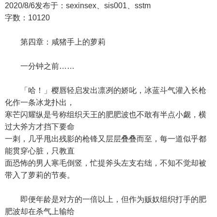
2020/8/6发布于：sexinsex、sis001、sstm
字数：10120
第四章：咸猪手上的萝莉
一分钟之前……
「哈！」樱唇轻启发出凛冽的娇叱，冰蓝斗气灌入长枪
化作一条冰龙扑出，
寒芒闪耀纵是号称组织天王的肥肥波也不敢有半点小觑，横
过大斧方才挡下要命
一刺，几乎甩出残影的枪锋又层层叠叠而至，每一道似乎都
能贯穿心脏，只教直
面恐怖的男人寒毛倒竖，忙提斧头左支右绌，不知不觉却被
带入了萝莉的节奏。
即便年龄是对方的一倍以上，但作为贩奴组织打手的肥
肥波却在杀气上输给