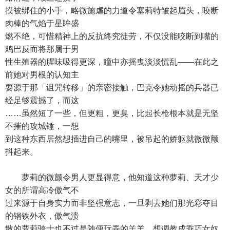
摸被绑住的小手，略微施虐的力道令塞莉特皱起眉头，咬断
肉棒的气焰于星眸盛
燃不绝，可惜精神上的反抗终究徒劳，不仅没能咬断到嘴的
鸡巴反而将那属于男
性生殖器的腥味吸得更深，瞳中亦摇曳淡淡慌乱——在此之
前她对男根的认知主
要源于那「诅咒转移」的亲密接触，巴克令她动摇的兵器已
经足够震撼了，而这
……虽然短了一些，但更粗，更臭，比起长枪根本就是无坚
不摧的攻城锤，一想
到这种东西居然想插进自己的嘴里，被吊起的娇躯就微微颤
抖起来。
萝莉的微颤令男人更显得意，他知道这种萝莉、天才少
女的所谓高冷傲气不
过来源于自身实力而非坚强意志，一旦剥去她们那光彩夺目
的钢铁外衣，傲气溃
散的萝莉骑士也不过是随便玩弄的羔羊，想调教成乖巧女奴