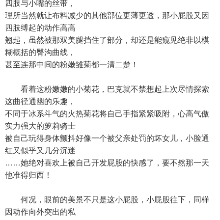
四肢与小嘴的丝带，
理所当然就让布料减少的其他部位更薄更透，那小屁股又因
四肢缚起的动作高高
翘起，虽然被那双美腿挡住了部分，却还是能窥见绝非以模
糊概括的臀沟曲线，
甚至连那中间的粉嫩雏菊都一清二楚！
看着这粉嫩嫩的小菊花，巴克就不禁想起上次尽情探索
这曲径通幽的乐趣，
不同于冰系斗气的火热菊花将自己手指紧紧吸附，心高气傲
实力强大的萝莉骑士
被自己玩得身体颤抖好像一个被父亲处罚的坏女儿，小脸通
红又似乎又几分沉迷
……她绝对喜欢上被自己开发屁股的快感了，要不然那一天
他准得归西！
何况，眼前的美景不只是这小屁股，小屁股往下，同样
因动作向外突出的私