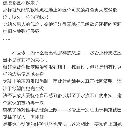
连腰都直不起来了。
那样就只能软软地跪在地上冲这个可恶的好色男人泫然欲
泣，喷火一样的视线只
会助长男人的气焰，令他洋洋得意地把已经欲迎还拒的萝莉
推倒在地强行侵犯
……
不应该，为什么会出现那样的想法……尽管那种想法应
当不是塞莉特的真心，
就好像被淫魔梦魇灌输般在脑中一掠而过，但只是稍有过这
样的念头便足以令身
为骑士的萝莉引以为耻，而此时的她并未真正找回清明，浑
浊于欲望的她完全没
法否认敌人爱抚令自己感到舒服以至于水流不止的事实，这
个家伙的技巧再一次
突破了她对性事的理解上限——尽管上一次也由于拘束被巴
克揉了屁股，但即便
是那惊心动魄的体验似乎也无法与这次相比，要知道上回她