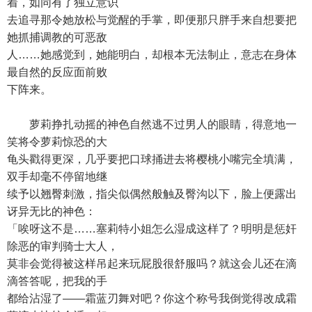
着，如同有了独立意识
去追寻那令她放松与觉醒的手掌，即便那只胖手来自想要把
她抓捕调教的可恶敌
人……她感觉到，她能明白，却根本无法制止，意志在身体
最自然的反应面前败
下阵来。
萝莉挣扎动摇的神色自然逃不过男人的眼睛，得意地一
笑将令萝莉惊恐的大
龟头戳得更深，几乎要把口球捅进去将樱桃小嘴完全填满，
双手却毫不停留地继
续予以翘臀刺激，指尖似偶然般触及臀沟以下，脸上便露出
讶异无比的神色：
「唉呀这不是……塞莉特小姐怎么湿成这样了？明明是惩奸
除恶的审判骑士大人，
莫非会觉得被这样吊起来玩屁股很舒服吗？就这会儿还在滴
滴答答呢，把我的手
都给沾湿了——霜蓝刃舞对吧？你这个称号我倒觉得改成霜