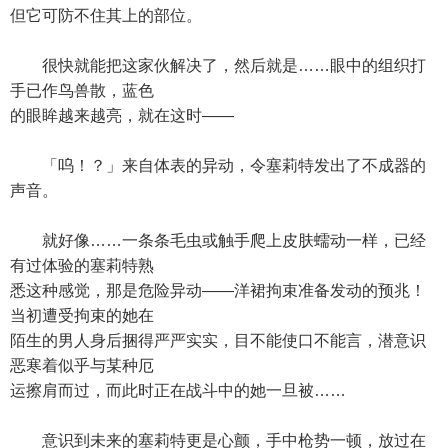
但它可防不住其上的部位。
很快就能把这家伙解决了，然后就是……眼中的组织打
手已作鸟兽散，蓝色
的眼眸越来越亮，就在这时——
「呜！？」来自体表的异动，令塞莉特发出了不成器的
声音。
就好像……一条条毛虫或触手爬上皮肤蠕动一样，已经
有过体验的塞莉特熟
悉这种感觉，那是危险异动——洋裙拘束准备发动的预兆！
当初遭受拘束的她在
陌生的男人身后捆得严严实实，目不能使口不能言，潜意识
恶寒着似乎与某种厄
运擦肩而过，而此时正在战斗中的她一旦被……
意识到未来的塞莉特更是心颤，手中枪势一顿，放过在