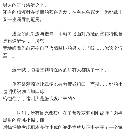
男人的征服洪流之下。
还有的精液射在柔顺的蓝色秀发，在白色头冠之上为她戴上
又一座屈辱的冠冕。
遭受如此刺激与羞辱，本就习惯面对危险的塞莉特也自
是迅速醒悟，一脸怒
意地瞪着先前还令自己含情脉脉的男人：「咳……你这个混
蛋！」
这一喊，包括塞莉特在内的所有人都愣了一下。
倒不是萝莉这叱骂多么有力度或粗口，而是……她的小
嘴明明被绷带加口球
给包住了，这叫声是怎么发出来的？
一时间，所有目光都集中在了蓝发萝莉刚刚被胖子肉棒
爆射的樱桃小嘴，而
后惊愕地发现原本裹住小嘴的绷带竟然从正中破开了一个洞