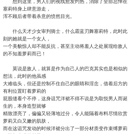
想到这里，男人们的视线愈发灼热，消除了全部忌惮在
塞莉特身上肆意游走，
浑不顾后者带着杀意的愤然目光。
什么天才少女审判骑士，什么霜蓝刃舞塞莉特，此时此
刻的她就是一个女人，
一个美貌惊人却不能反抗，甚至主动将羞人之处展现给敌人
的不知羞萝莉而已！
莫说是敌人，就算是作为自己人的巴克其实也是相似的
想法，此时的他虽感
大难临头，但还是控制不住自己的眼睛和淫念，借着后方的
有利位置盯着萝莉的
屁股缝看个不停，这身诅咒洋裙不得不说是为取悦男人而诞
生的，本身造型就够
精致漂亮了，偏偏又轻薄地过分，令人能隔着布料尽情欣赏
萝莉又白又嫩的肌肤，
而在这诅咒发动的时候洋裙分出了一部分材质变作束缚萝莉