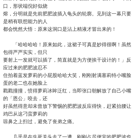
口，形状端倪好似烧
熔，分明就是先前肥肥波插入龟头的轮廓。见到这一幕只要
是稍有联想能力的人
都会恍然大悟：原来这洞口是沾上精液才冒出来的！
「哈哈哈哈！原来如此，这裙子可真是妙得很啊！虽然
包得严严实实，但只
要射上一发就可以插了，简直就是为方便挨干设计的！」反
应过来的肥肥波忍不
住拍着蓝发萝莉的小屁股哈哈大笑，刚刚射满塞莉特小嘴脸
蛋的老二也在她脸上
戳戳撞撞，愤得萝莉冰眸泛红，当即张口朝解放了自己小嘴
的「恩公」咬去，还
好虽然得意却未曾放下警惕的肥肥波反应得快，赶紧抬腰让
鸡巴从这刁蛮萝莉的
琼鼻之上扫过，避免了丧弟之痛。
几乎是在生死关头走了一遭，刚刚占尽便宜的肥肥波也