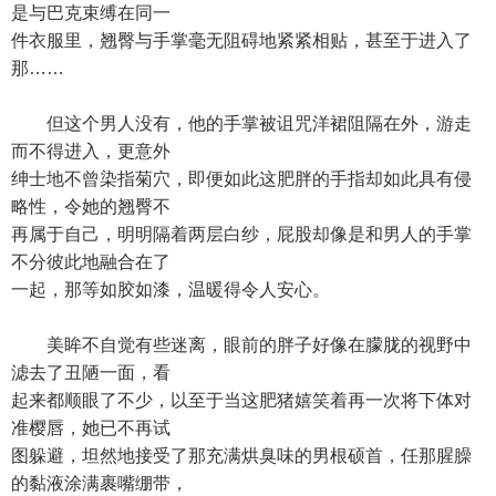
是与巴克束缚在同一
件衣服里，翘臀与手掌毫无阻碍地紧紧相贴，甚至于进入了
那……
但这个男人没有，他的手掌被诅咒洋裙阻隔在外，游走
而不得进入，更意外
绅士地不曾染指菊穴，即便如此这肥胖的手指却如此具有侵
略性，令她的翘臀不
再属于自己，明明隔着两层白纱，屁股却像是和男人的手掌
不分彼此地融合在了
一起，那等如胶如漆，温暖得令人安心。
美眸不自觉有些迷离，眼前的胖子好像在朦胧的视野中
滤去了丑陋一面，看
起来都顺眼了不少，以至于当这肥猪嬉笑着再一次将下体对
准樱唇，她已不再试
图躲避，坦然地接受了那充满烘臭味的男根硕首，任那腥臊
的黏液涂满裹嘴绷带，