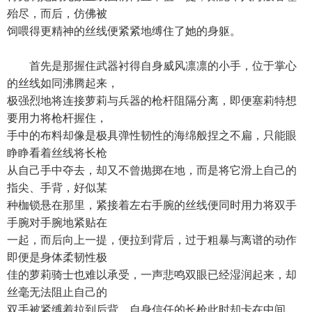
殆尽，而后，仿佛被
饲喂得更精神的丝线便紧紧地缚住了她的身躯。
首先是那握住武器衬得自身威风凛凛的小手，位于掌心
的丝线如同沸腾起来，
极强烈地将连接萝莉与兵器的枪杆阻隔分离，即便塞莉特想
要用力将枪杆握住，
手中的布料却像是极具弹性韧性的海绵般捏之不扁，只能眼
睁睁看着丝线将长枪
从自己手中夺去，却又不曾抛掷在地，而是将它滑上自己的
指尖、手背，好似某
种枷锁悬在那里，紧接着左右手腕的丝线便同时用力将双手
手腕对手腕地紧贴在
一起，而后向上一提，便拉到背后，过于粗暴与离谱的动作
即便是身体柔韧性极
佳的萝莉骑士也难以承受，一声悲鸣双眼已经湿润起来，却
丝毫无法阻止自己的
双手被紧缚着拉到后背，自身信任的长枪此时却卡在中间，