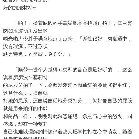
好的施法材料~
「啪！」揉着屁股的手掌猛地高高抬起再拍下，雪白臀
肉如浪波动所发出的
响亮啪声令胖子满意地点了点头：「弹性很好，肉度适中，
没有瑕疵，不过形状
缺乏特色，ｃ类型，９０分。」
「顺带一提个人觉得ｃ类型的音色是最好听的。」这么
说着肥肥波在塞莉特
的屁股又拍了一下，令蓝发萝莉本就通红的脸蛋涨得更红，
这算什么……擅自就
打她的屁股，还自说自话地分类打分……就好像自己的屁股
就是用来拍打的小鼓
和商品一样……明明对此深恶痛绝，杀意与心中的怒火一同
盛燃，却有一种萝莉
自己也难以理解的情愫伴着敌人肥掌拍打在心中萌发，随着