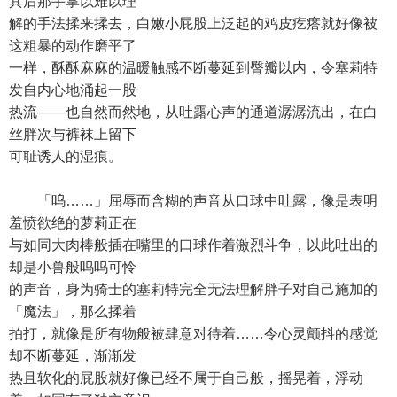
其后那手掌以难以理
解的手法揉来揉去，白嫩小屁股上泛起的鸡皮疙瘩就好像被
这粗暴的动作磨平了
一样，酥酥麻麻的温暖触感不断蔓延到臀瓣以内，令塞莉特
发自内心地涌起一股
热流——也自然而然地，从吐露心声的通道潺潺流出，在白
丝胖次与裤袜上留下
可耻诱人的湿痕。
「呜……」屈辱而含糊的声音从口球中吐露，像是表明
羞愤欲绝的萝莉正在
与如同大肉棒般插在嘴里的口球作着激烈斗争，以此吐出的
却是小兽般呜呜可怜
的声音，身为骑士的塞莉特完全无法理解胖子对自己施加的
「魔法」，那么揉着
拍打，就像是所有物般被肆意对待着……令心灵颤抖的感觉
却不断蔓延，渐渐发
热且软化的屁股就好像已经不属于自己般，摇晃着，浮动