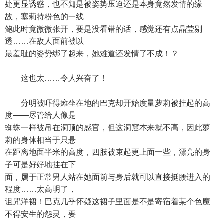
处更显诱惑，也不知是被姿势压迫还是本身竟然发情的缘
故，塞莉特粉色的一线
鲍此时竟微微张开，要是没看错的话，感觉还有点晶莹剔
透……在敌人面前被以
最羞耻的姿势绑了起来，她难道还发情了不成！？
这也太……令人兴奋了！
分明被吓得瘫坐在地的巴克却开始度量萝莉被挂起的高
度——尽管给人像是
蜘蛛一样被吊在洞顶的感官，但这洞窟本来就不高，因此萝
莉的身体相当于只悬
在距离地面半米的高度，四肢被束起更上面一些，漂亮的身
子可是好好地挂在下
面，属于正常男人站在她面前与身后就可以直接挺腰进入的
程度……太高明了，
诅咒洋裙！巴克几乎怀疑这裙子里面是不是寄宿着某个色魔
不得安生的怨灵，要