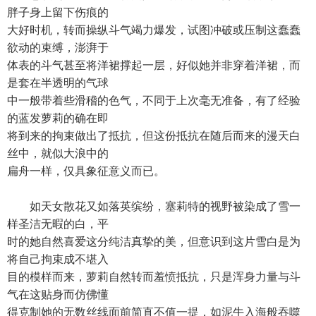
胖子身上留下伤痕的
大好时机，转而操纵斗气竭力爆发，试图冲破或压制这蠢蠢
欲动的束缚，澎湃于
体表的斗气甚至将洋裙撑起一层，好似她并非穿着洋裙，而
是套在半透明的气球
中一般带着些滑稽的色气，不同于上次毫无准备，有了经验
的蓝发萝莉的确在即
将到来的拘束做出了抵抗，但这份抵抗在随后而来的漫天白
丝中，就似大浪中的
扁舟一样，仅具象征意义而已。
如天女散花又如落英缤纷，塞莉特的视野被染成了雪一
样圣洁无暇的白，平
时的她自然喜爱这分纯洁真挚的美，但意识到这片雪白是为
将自己拘束成不堪入
目的模样而来，萝莉自然转而羞愤抵抗，只是浑身力量与斗
气在这贴身而仿佛懂
得克制她的无数丝线面前简直不值一提，如泥牛入海般吞噬