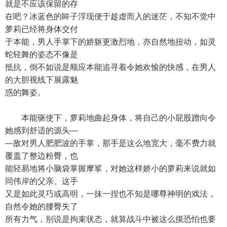
就是不应该保留的存
在吧？冰蓝色的眸子浮现便于趁虚而入的迷茫，不知不觉中
萝莉已经将身体交付
于本能，男人手掌下的娇躯更激烈地，亦自然地扭动，如灵
蛇轻舞的姿态不像是
抵抗，倒不如说是顺应本能追寻着令她欢愉的快感，在男人
的大胆视线下展露魅
惑的舞姿。
本能驱使下，萝莉地曲起身体，将自己的小屁股蹭向令
她感到舒适的源头—
—敌对男人肥肥波的手掌，那手是这么地宽大，毫不费力就
覆盖了整边粉臀，也
能轻易地将小脑袋掌握摩挲，对她这样娇小的萝莉来说就如
同伟岸的父亲。这手
又是如此灵巧或高明，一抹一捏也不知是哪尊神明的戏法，
自然令她的腰臀失了
所有力气，别说是拘束状态，就算战斗中被这么摸恐怕也要