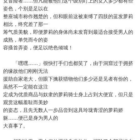
女冒险者……但凡能被他们这个级别盯上的女人多少都有些
姿色，个别是足以在
整座城市称作翘楚的，但和眼前这被束缚了四肢的蓝发萝莉
相比，终究差了那一
筹气质美貌，即便萝莉的身体尚未发育到最适合接受男人的
成熟，单凭而今的姿
容搔首弄姿，便足以绝色倾城！
「嘿嘿……」很快打手们也都笑了，由于洞窟过于拥挤
的缘故他们刚刚无法
援助自家老大，但眼下擒获猎物他们多少还是见者有份的，
虽然不一定能在这注
定成为优质商品与奴隶的萝莉骑士身上占到大便宜，但只是
观赏这幅羞耻而美妙
的姿态，且先无数人一步品尝到这具玲珑青涩的萝莉娇
躯……便已是身为男人的
大喜事了。