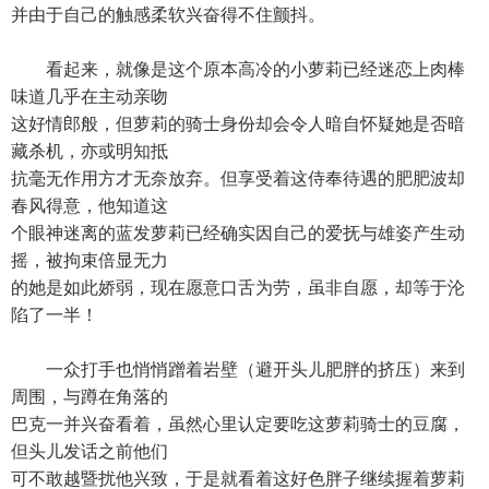
并由于自己的触感柔软兴奋得不住颤抖。
看起来，就像是这个原本高冷的小萝莉已经迷恋上肉棒
味道几乎在主动亲吻
这好情郎般，但萝莉的骑士身份却会令人暗自怀疑她是否暗
藏杀机，亦或明知抵
抗毫无作用方才无奈放弃。但享受着这侍奉待遇的肥肥波却
春风得意，他知道这
个眼神迷离的蓝发萝莉已经确实因自己的爱抚与雄姿产生动
摇，被拘束倍显无力
的她是如此娇弱，现在愿意口舌为劳，虽非自愿，却等于沦
陷了一半！
一众打手也悄悄蹭着岩壁（避开头儿肥胖的挤压）来到
周围，与蹲在角落的
巴克一并兴奋看着，虽然心里认定要吃这萝莉骑士的豆腐，
但头儿发话之前他们
可不敢越暨扰他兴致，于是就看着这好色胖子继续握着萝莉