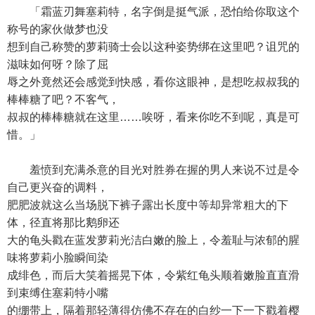
「霜蓝刃舞塞莉特，名字倒是挺气派，恐怕给你取这个
称号的家伙做梦也没
想到自己称赞的萝莉骑士会以这种姿势绑在这里吧？诅咒的
滋味如何呀？除了屈
辱之外竟然还会感觉到快感，看你这眼神，是想吃叔叔我的
棒棒糖了吧？不客气，
叔叔的棒棒糖就在这里……唉呀，看来你吃不到呢，真是可
惜。」
羞愤到充满杀意的目光对胜券在握的男人来说不过是令
自己更兴奋的调料，
肥肥波就这么当场脱下裤子露出长度中等却异常粗大的下
体，径直将那比鹅卵还
大的龟头戳在蓝发萝莉光洁白嫩的脸上，令羞耻与浓郁的腥
味将萝莉小脸瞬间染
成绯色，而后大笑着摇晃下体，令紫红龟头顺着嫩脸直直滑
到束缚住塞莉特小嘴
的绷带上，隔着那轻薄得仿佛不存在的白纱一下一下戳着樱