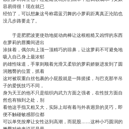
容易得很！现在就已
经怕了，可以想象这号称霜蓝刃舞的小萝莉距离真正沦陷也
没几步路要走了。
于是肥肥波更使劲地挺动肉棒让这根粗糙又凶悍的东西
在萝莉的唇瓣间进出
涂抹着，偶尔向上顶一顶精巧的琼鼻，让这萝莉不可避免地
吸入自己身上最浓郁
的雄性味道，手掌则顺着光滑又柔软的萝莉娇躯进发到了圆
润翘臀的位置，抓着
这对被双重白丝包裹的小屁股就是一阵搓揉，与巴克那半吊
子的爱抚技巧不同，
身为天王的他不只是组织内武力方面之强者，在性技方面自
然也有独到之处，别
看他这手指又粗又大，实际上却有着与外表迥异的灵巧，即
便不触碰敏感部位都
可以单凭按摩让女性达到高潮，而屁股……这种小巧圆润的
嫩臀对他来说可是最