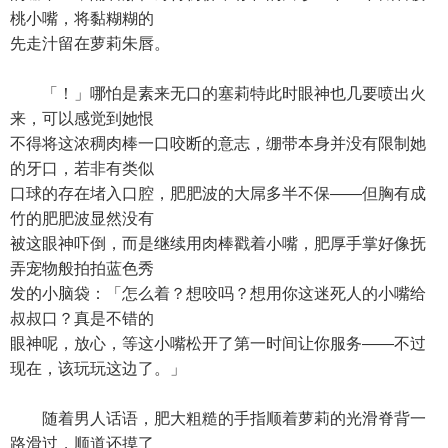
桃小嘴，将黏糊糊的
先走汁留在萝莉朱唇。
「！」哪怕是素来无口的塞莉特此时眼神也几要喷出火
来，可以感觉到她恨
不得将这浓稠肉棒一口咬断的意志，绷带本身并没有限制她
的牙口，若非有类似
口球的存在堵入口腔，肥肥波的大屌多半不保——但胸有成
竹的肥肥波显然没有
被这眼神吓倒，而是继续用肉棒戳着小嘴，肥厚手掌好像抚
弄宠物般拍拍蓝色秀
发的小脑袋：「怎么着？想咬吗？想用你这迷死人的小嘴给
叔叔口？真是不错的
眼神呢，放心，等这小嘴松开了第一时间让你服务——不过
现在，该玩玩这边了。」
随着男人话语，肥大粗糙的手指顺着萝莉的光滑脊背一
路滑过，顺道还摸了