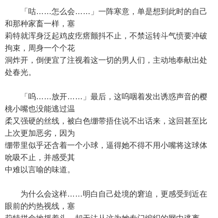
「咕……怎么会……」一阵寒意，单是想到此时的自己
和那种家畜一样，塞
莉特就浑身泛起鸡皮疙瘩颤抖不止，不禁运转斗气愤要冲破
拘束，周身一个个花
洞炸开，倒便宜了注视着这一切的男人们，主动地奉献出处
处春光。
「呜……放开……」最后，这呜咽着发出诱惑声音的樱
桃小嘴也没能逃过温
柔又强硬的丝线，被白色绷带捂住说不出话来，这回甚至比
上次更加恶劣，因为
绷带里似乎还含着一个小球，逼得她不得不用小嘴将这球体
吮吸不止，并感受其
中难以言喻的味道。
为什么会这样……明白自己处境的窘迫，更感受到近在
眼前的灼热视线，塞