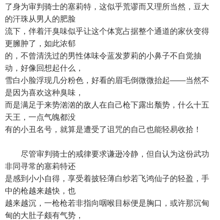
了身为审判骑士的塞莉特，这似乎荒谬而又理所当然，豆大
的汗珠从男人的肥脸
流下，伴着汗臭味似乎让这个体宽占据整个通道的家伙变得
更臃肿了，如此浓郁
的，不曾清洗过的男性体味令蓝发萝莉的小鼻子不自觉抽
动，好像回想起什么，
雪白小脸浮现几分粉色，好看的眉毛倒微微抬起——当然不
是因为喜欢这种臭味，
而是满足于来势汹汹的敌人在自己枪下露出颓势，什么十五
天王，一点气魄都没
有的小丑名号，就算是遭受了诅咒的自己也能轻易收拾！
尽管审判骑士的戒律要求谦逊冷静，但自认为这份武功
非同寻常的塞莉特还
是感到小小自得，享受着披轻薄白纱若飞鸿仙子的轻盈，手
中的枪越来越快，也
越来越沉，一枪枪若非指向咽喉目标便是胸口，或许那沉甸
甸的大肚子颇有气势，