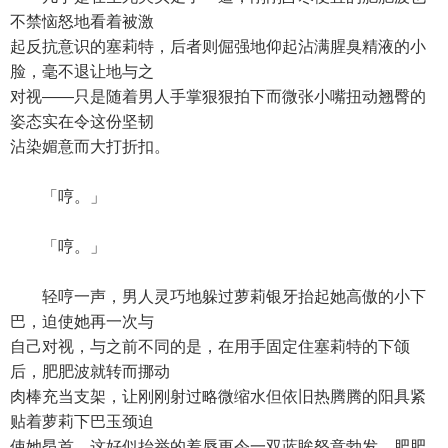
不禁恼怒地看着被激
起反抗意识的塞莉特，后者则倔强地仰起沾满腥臭精液的小
脸，毫不退让地与之
对视——只是随着男人手掌狠狠拍下而微张小嘴扭动翘臀的
姿态实在令这份坚韧
沾染媚意而大打折扣。
「哼。」
「哼。」
轻哼一声，男人灵巧地躲过萝莉银牙抬起她高傲的小下
巴，迫使她再一次与
自己对视，与之前不同的是，在用手固定住塞莉特的下颌
后，肥肥波就转而挪动
肉棒充当支架，让刚刚射过略微缩水但依旧热腾腾的阳具紧
贴着萝莉下巴玉颈迫
使她昂首，这好似抬举的羞辱更令一双蓝眸怒意勃发，肥肥