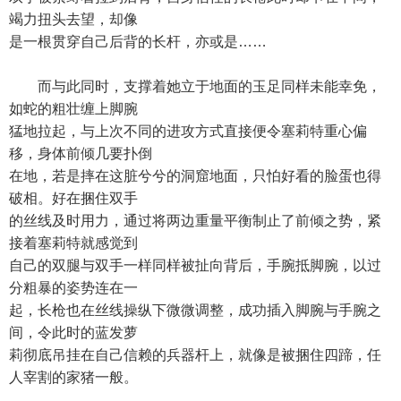
竭力扭头去望，却像
是一根贯穿自己后背的长杆，亦或是……
而与此同时，支撑着她立于地面的玉足同样未能幸免，
如蛇的粗壮缠上脚腕
猛地拉起，与上次不同的进攻方式直接便令塞莉特重心偏
移，身体前倾几要扑倒
在地，若是摔在这脏兮兮的洞窟地面，只怕好看的脸蛋也得
破相。好在捆住双手
的丝线及时用力，通过将两边重量平衡制止了前倾之势，紧
接着塞莉特就感觉到
自己的双腿与双手一样同样被扯向背后，手腕抵脚腕，以过
分粗暴的姿势连在一
起，长枪也在丝线操纵下微微调整，成功插入脚腕与手腕之
间，令此时的蓝发萝
莉彻底吊挂在自己信赖的兵器杆上，就像是被捆住四蹄，任
人宰割的家猪一般。