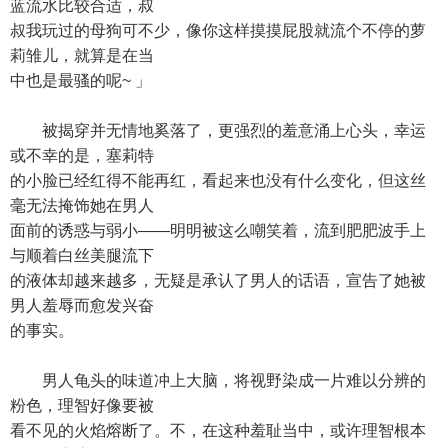
蓝流水比较合适，叔
叔我玩过的母狗可不少，像你这样摸摸屁股就流个不停的萝
莉雏儿，就算是在当
中也是最骚的呢~ 」
被揭穿并无情地奚落了，更强烈的羞意涌上心头，幸运
或不幸的是，塞莉特
的小脸已经红得不能再红，看起来也没有什么变化，但这丝
毫无法掩饰她在男人
面前的诱惑与弱小——明明被这么嘲笑着，流到肥肥波手上
与顺着白丝美腿流下
的液体却越来越多，无疑是承认了男人的话语，宣告了她被
男人羞辱而愈发兴奋
的事实。
男人龟头的味道冲上大脑，将视野染成一片难以分辨的
粉色，理智好像要被
看不见的火焰熔断了。不，在这种羞耻当中，或许理智根本