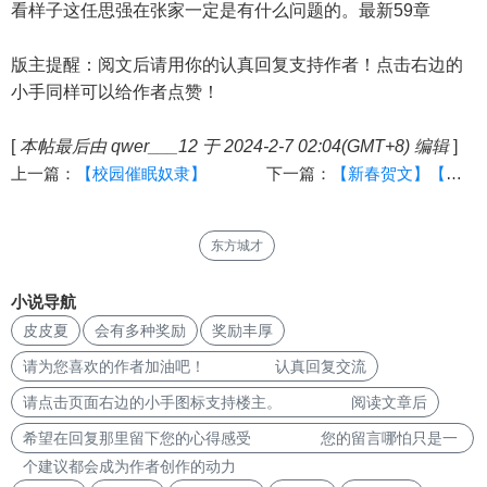
看样子这任思强在张家一定是有什么问题的。最新59章
版主提醒：阅文后请用你的认真回复支持作者！点击右边的
小手同样可以给作者点赞！
[
本帖最后由 qwer___12 于 2024-2-7 02:04(GMT+8) 编辑
]
上一篇：
【校园催眠奴隶】
下一篇：
【新春贺文】【「瘟城母子」之《母亲最适合当飞机杯的3个理由》】（十二·上）[攻山门，破母穴！]
东方城才
小说导航
皮皮夏
会有多种奖励
奖励丰厚
请为您喜欢的作者加油吧！ 认真回复交流
请点击页面右边的小手图标支持楼主。 阅读文章后
希望在回复那里留下您的心得感受 您的留言哪怕只是一
个建议都会成为作者创作的动力