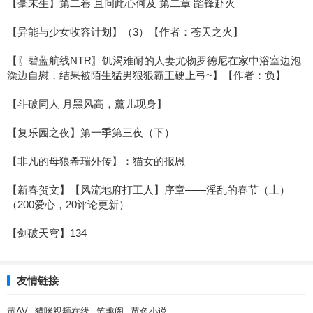
【毫末生】第二卷 且问此心何及 第二章 蹈锋赴火
【异能与少女收容计划】（3）【作者：苍天之火】
【〖碧蓝航线NTR〗饥渴难耐的人妻尤物罗德尼在家中浴室边泡
澡边自慰，结果被陌生猛男狠狠霸王硬上弓~】【作者：负】
【斗破同人 月黑风高，薰儿现身】
【复乐园之夜】第一季第三夜（下）
【非凡的母狼希瑞外传】：猫女的报恩
【新春贺文】【风流地府打工人】序章——淫乱的春节（上）
（200爱心，20评论更新）
【剑破天穹】134
友情链接
黄AV
猫咪视频在线
笔趣阁
黄色小说