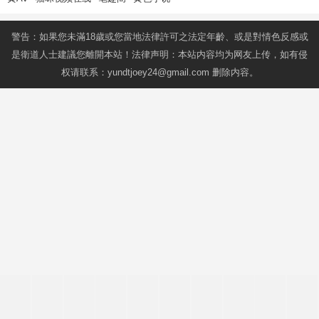
警告：如果您未滿18歲或您當地法律許可之法定年齡、或是對情色反感或
是衛道人士建議您離開本站！法律声明：本站内容均为网友上传，如有侵
权请联系：
yundtjoey24@gmail.com
删除内容。