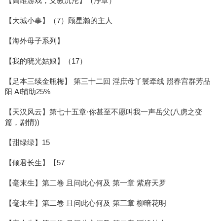
【高维游戏，支教沉沦】（序章）
【大城小事】（7）顾星瀚的主人
【海外母子系列】
【我的晓光姑娘】（17）
【足本三续金瓶梅】 第三十二回 淫庶母丫鬟牵线 照春宫群芳品
阳 AI辅助25%
【天汉风云】第七十五章·你甚至不愿叫我一声岳父(八虏之变
篇，剧情))
【甜绿绿】15
【倾君长生】【57
【毫末生】第二卷 且问此心何及 第一章 紫府天罗
【毫末生】第二卷 且问此心何及 第三章 柳暗花明