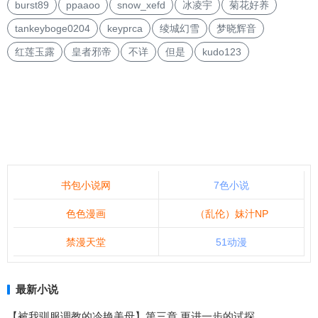
burst89
ppaaoo
snow_xefd
冰凌宇
菊花好养
tankeyboge0204
keyprca
绫城幻雪
梦晓辉音
红莲玉露
皇者邪帝
不详
但是
kudo123
书包小说网
7色小说
色色漫画
（乱伦）妹汁NP
禁漫天堂
51动漫
最新小说
【被我驯服调教的冷艳美母】第三章 更进一步的试探