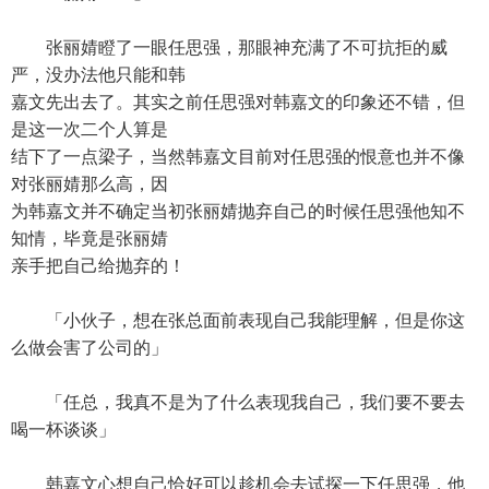
张丽婧瞪了一眼任思强，那眼神充满了不可抗拒的威
严，没办法他只能和韩
嘉文先出去了。其实之前任思强对韩嘉文的印象还不错，但
是这一次二个人算是
结下了一点梁子，当然韩嘉文目前对任思强的恨意也并不像
对张丽婧那么高，因
为韩嘉文并不确定当初张丽婧抛弃自己的时候任思强他知不
知情，毕竟是张丽婧
亲手把自己给抛弃的！
「小伙子，想在张总面前表现自己我能理解，但是你这
么做会害了公司的」
「任总，我真不是为了什么表现我自己，我们要不要去
喝一杯谈谈」
韩嘉文心想自己恰好可以趁机会去试探一下任思强，他