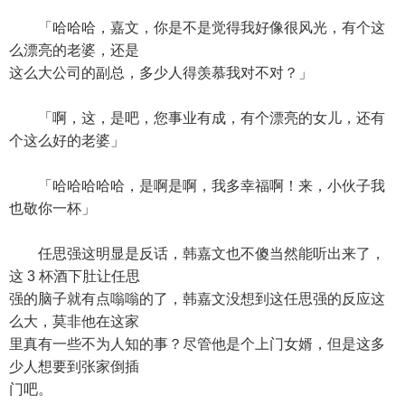
「哈哈哈，嘉文，你是不是觉得我好像很风光，有个这
么漂亮的老婆，还是
这么大公司的副总，多少人得羡慕我对不对？」
「啊，这，是吧，您事业有成，有个漂亮的女儿，还有
个这么好的老婆」
「哈哈哈哈哈，是啊是啊，我多幸福啊！来，小伙子我
也敬你一杯」
任思强这明显是反话，韩嘉文也不傻当然能听出来了，
这 3 杯酒下肚让任思
强的脑子就有点嗡嗡的了，韩嘉文没想到这任思强的反应这
么大，莫非他在这家
里真有一些不为人知的事？尽管他是个上门女婿，但是这多
少人想要到张家倒插
门吧。