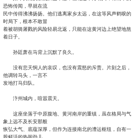
恐怖传闻，早就在流
民中传得沸沸扬扬。他们逃离家乡太远，在这等风声鹤唳的
时局下，根本不敢冒
着被胡骑屠戮的风险轻易北返，只能在这黄河边上绝望地熬
着日子。
孙廷萧在马背上沉默了良久。
没有悲天悯人的哀叹，也没有震怒的斥责。片刻之后，
他调转马头，一言不
发地打马归队。
汴州城内，喧嚣震天。
这座坐落于中原腹地、黄河南岸的重镇，虽在格局与气
象上远不及长安那般
恢弘大气、底蕴深厚，但作为连接南北的漕运枢纽，自有一
股鲜活的热闹劲儿。