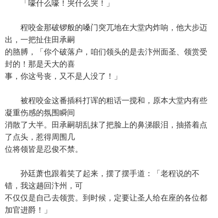
「嚎什么嚎！哭什么哭！」
程咬金那破锣般的嗓门突兀地在大堂内炸响，他大步迈
出，一把扯住田承嗣
的胳膊，「你个破落户，咱们领头的是去汴州面圣、领赏受
封的！那是天大的喜
事，你这号丧，又不是人没了！」
被程咬金这番插科打诨的粗话一搅和，原本大堂内有些
凝重伤感的氛围瞬间
消散了大半。田承嗣胡乱抹了把脸上的鼻涕眼泪，抽搭着点
了点头，惹得周围几
位将领皆是忍俊不禁。
孙廷萧也跟着笑了起来，摆了摆手道：「老程说的不
错，我这趟回汴州，可
不仅仅是自己去领赏。到时候，定要让圣人给在座的各位都
加官进爵！」