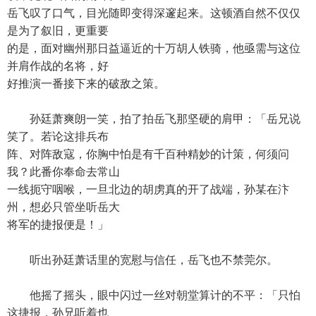
岳飞叹了口气，目光随即变得深邃起来。这顿酒自然不仅仅
是为了叙旧，更重要
的是，面对幽州那日益逼近的十万胡人铁骑，他亟需与这位
并肩作战的名将，好
好推演一番接下来的破敌之策。
孙廷萧爽朗一笑，拍了拍岳飞那坚硬的肩甲：「岳兄说
笑了。若论这排兵布
阵、对阵敌寇，你胸中怕是有千百种精妙的计策，何须问
我？此番你奉命去常山
一线扼守咽喉，一旦北边的胡虏真的开了战端，孙某在汴
州，想必只管坐听岳大
将军的捷报便是！」
听出孙廷萧话里的宽慰与信任，岳飞也不禁莞尔。
他摇了摇头，眼中闪过一丝对朝堂算计的不平：「只怕
这捷报，孙兄听着也