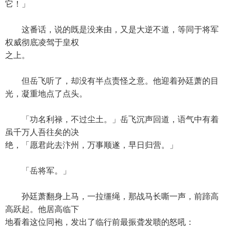
它！」
这番话，说的既是没来由，又是大逆不道，等同于将军
权威彻底凌驾于皇权
之上。
但岳飞听了，却没有半点责怪之意。他迎着孙廷萧的目
光，凝重地点了点头。
「功名利禄，不过尘土。」岳飞沉声回道，语气中有着
虽千万人吾往矣的决
绝，「愿君此去汴州，万事顺遂，早日归营。」
「岳将军。」
孙廷萧翻身上马，一拉缰绳，那战马长嘶一声，前蹄高
高跃起。他居高临下
地看着这位同袍，发出了临行前最振聋发聩的怒吼：