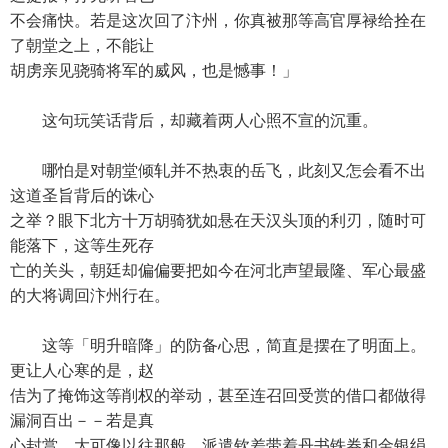
不会痛快。若是这次回了汴州，你真被那等高官厚禄给拴在
了朝堂之上，不能让
胡虏亲见骁骑将军的威风，也是憾事！」
这句玩笑话背后，却藏着两人心照不宣的沉重。
哪怕是对朝堂倾轧并不热衷的岳飞，此刻又怎会看不出
这道圣旨背后的诛心
之举？眼下北方十万胡骑犹如悬在天汉头顶的利刃，随时可
能落下，这等生死存
亡的关头，朝廷却偏偏要把如今在河北声望最隆、军心最盛
的大将调回汴州行在。
这等「明升暗降」的防备心思，简直是摆在了明面上。
更让人心寒的是，赵
佶为了掩饰这等削权的举动，甚至连召回受赏的借口都做得
漏洞百出－－若是真
心封赏，大可像以往那般，派遣钦差带着丹书铁券和金银绢