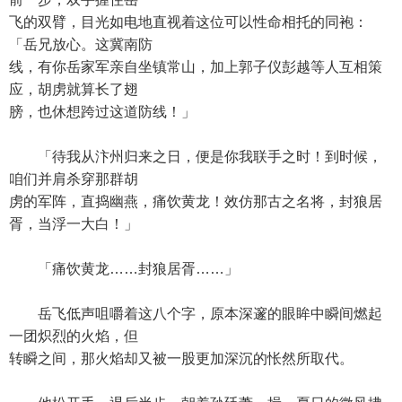
飞的双臂，目光如电地直视着这位可以性命相托的同袍：
「岳兄放心。这冀南防
线，有你岳家军亲自坐镇常山，加上郭子仪彭越等人互相策
应，胡虏就算长了翅
膀，也休想跨过这道防线！」
「待我从汴州归来之日，便是你我联手之时！到时候，
咱们并肩杀穿那群胡
虏的军阵，直捣幽燕，痛饮黄龙！效仿那古之名将，封狼居
胥，当浮一大白！」
「痛饮黄龙……封狼居胥……」
岳飞低声咀嚼着这八个字，原本深邃的眼眸中瞬间燃起
一团炽烈的火焰，但
转瞬之间，那火焰却又被一股更加深沉的怅然所取代。