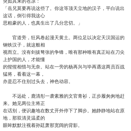
突如其来的苍凉：
「岳兄莫要再说这些了。你这等顶天立地的汉子，平白说出
这话，倒引得我这心
思粗豪的人，也真生出了几分悲切。」
官道旁，狂风卷起漫天黄土。两位足以决定天汉国运的
钢铁汉子，就这般相
视而立。没有剑拔弩张的争锋，唯有那种唯有真正站在刀尖
上护国的人，才能懂
的惺惺相惜与无奈。站在一旁的杨再兴与毕再遇这两员百战
猛将，看着这一幕，
亦是忍不住别过头去，神色动容。
不远处，鹿清彤一袭素雅的文官青衫，正步履匆匆地赶
来。她见两位主将正
在话别，便识趣地在数丈开外停下了脚步。她静静地站在原
地，那双清灵温柔的
眼眸默默注视着孙廷萧那宽阔的背影。