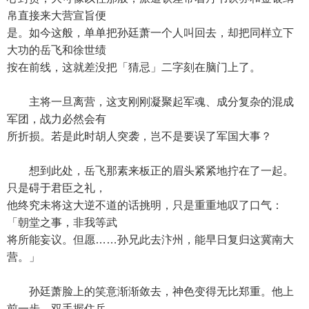
帛直接来大营宣旨便
是。如今这般，单单把孙廷萧一个人叫回去，却把同样立下
大功的岳飞和徐世绩
按在前线，这就差没把「猜忌」二字刻在脑门上了。
主将一旦离营，这支刚刚凝聚起军魂、成分复杂的混成
军团，战力必然会有
所折损。若是此时胡人突袭，岂不是要误了军国大事？
想到此处，岳飞那素来板正的眉头紧紧地拧在了一起。
只是碍于君臣之礼，
他终究未将这大逆不道的话挑明，只是重重地叹了口气：
「朝堂之事，非我等武
将所能妄议。但愿……孙兄此去汴州，能早日复归这冀南大
营。」
孙廷萧脸上的笑意渐渐敛去，神色变得无比郑重。他上
前一步，双手握住岳