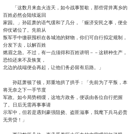
「这数月来血火连天，如今战事暂歇，那些背井离乡的
百姓必然会陆续返回
家园。」孙廷萧的语气缓和了几分，「赈济安民之事，便全
仰仗诸位了。先前从
叛军手中缴获囤积在各城池的财物，你们可自行拟定规制，
分发下去，以解百姓
燃眉之急。不过，有一点须得和百姓讲明－－这耕种生产，
恐怕还来不及恢复，
北边的战端便会再起，让他们务必留有后路。」
孙廷萧顿了顿，郑重地拱了拱手：「先前为了平叛，本
将无奈之下一手节度
军政。如今局势稍缓，这地方政务，便该由各位自行把握
了。日后无需再事事请
示军中，但若是遇到豪强阻挠、盗匪滋事，我麾下兵马必责
无旁贷！」