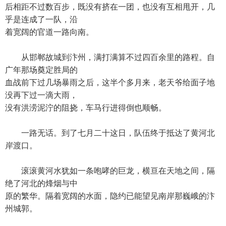
后相距不过数百步，既没有挤在一团，也没有互相甩开，几
乎是连成了一队，沿
着宽阔的官道一路向南。
从邯郸故城到汴州，满打满算不过四百余里的路程。自
广年那场奠定胜局的
血战前下过几场暴雨之后，这半个多月来，老天爷给面子地
没再下过一滴大雨，
没有洪涝泥泞的阻挠，车马行进得倒也顺畅。
一路无话。到了七月二十这日，队伍终于抵达了黄河北
岸渡口。
滚滚黄河水犹如一条咆哮的巨龙，横亘在天地之间，隔
绝了河北的烽烟与中
原的繁华。隔着宽阔的水面，隐约已能望见南岸那巍峨的汴
州城郭。