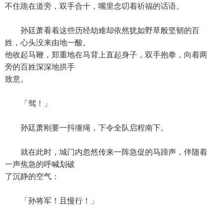
不住跪在道旁，双手合十，嘴里念叨着祈福的话语。
孙廷萧看着这些历经劫难却依然犹如野草般坚韧的百
姓，心头没来由地一酸。
他收起马鞭，郑重地在马背上直起身子，双手抱拳，向着两
旁的百姓深深地拱手
致意。
「驾！」
孙廷萧刚要一抖缰绳，下令全队启程南下。
就在此时，城门内忽然传来一阵急促的马蹄声，伴随着
一声焦急的呼喊划破
了沉静的空气：
「孙将军！且慢行！」