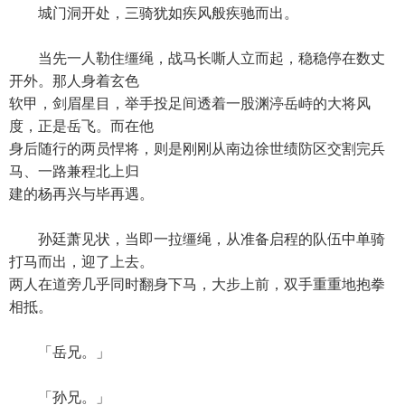
城门洞开处，三骑犹如疾风般疾驰而出。
当先一人勒住缰绳，战马长嘶人立而起，稳稳停在数丈
开外。那人身着玄色
软甲，剑眉星目，举手投足间透着一股渊渟岳峙的大将风
度，正是岳飞。而在他
身后随行的两员悍将，则是刚刚从南边徐世绩防区交割完兵
马、一路兼程北上归
建的杨再兴与毕再遇。
孙廷萧见状，当即一拉缰绳，从准备启程的队伍中单骑
打马而出，迎了上去。
两人在道旁几乎同时翻身下马，大步上前，双手重重地抱拳
相抵。
「岳兄。」
「孙兄。」