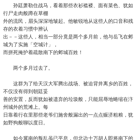
孙廷萧勒住战马，看着那些衣衫褴褛、面有菜色、犹如
行尸走肉般蹲在草棚
外的流民，眉头深深地皱起。他敏锐地从这些人的口音和残
存的衣着习惯中辨认
出－－这些人，相当一部分竟是两个多月前，他与岳飞在邺
城为了实施「空城计」，
而拼死掩护着疏散南下的邺城百姓！
两个多月过去了。
这群为了给天汉大军腾出战场、被迫背井离乡的百姓，
不仅没有得到朝廷妥
善的安置，反而犹如被遗弃的垃圾般，只能屈辱地蜷缩在汴
州城外的荒滩上。每
日靠着行在里那些老爷们施舍般漏出的一点点赈济粗粮，犹
如野狗般聊以度日。
如今冀南的叛乱虽已平息，但北边十万胡人即将南下的