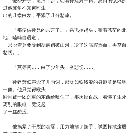
他松开手，退后半步，朝着孙廷萧一揖。夏日的微风拂
过他鬓角不知何时生
出的几缕白发，平添了几分悲凉。
「那便借孙兄的吉言了。」岳飞抬起头，望着苍茫的北
地，喃喃自语道，
「只盼着莫要等到胡虏踏破山河，冷了这满腔热血，再空自
悲切。」
「莫等闲……白了少年头，空悲切……」
孙廷萧低声念了几句词，那犹如铁铸般的身躯竟是猛地
一僵。他只觉得喉头
瞬间被一团沉重的东西给哽住了，那历经百战、看惯了生死
离别的眼眶，竟泛起
了一丝酸涩。
他抿紧了干裂的嘴唇，用力地摆了摆手，试图挥散这股