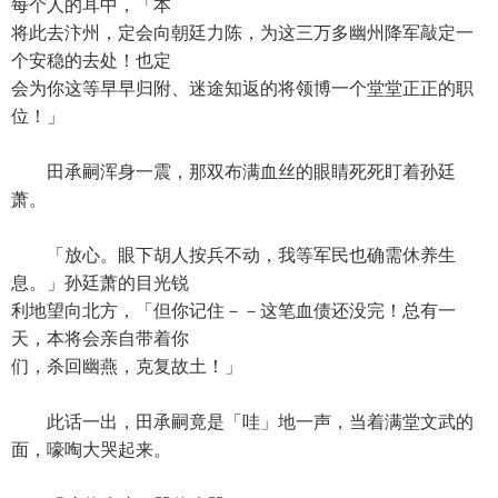
每个人的耳中，「本
将此去汴州，定会向朝廷力陈，为这三万多幽州降军敲定一
个安稳的去处！也定
会为你这等早早归附、迷途知返的将领博一个堂堂正正的职
位！」
田承嗣浑身一震，那双布满血丝的眼睛死死盯着孙廷
萧。
「放心。眼下胡人按兵不动，我等军民也确需休养生
息。」孙廷萧的目光锐
利地望向北方，「但你记住－－这笔血债还没完！总有一
天，本将会亲自带着你
们，杀回幽燕，克复故土！」
此话一出，田承嗣竟是「哇」地一声，当着满堂文武的
面，嚎啕大哭起来。