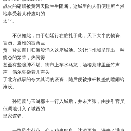
战火的硝烟被黄河天险生生阻断，这城里的人们便理所当然
地享受着某种虚幻的
太平。
不仅如此，由于朝廷行在驻扎于此，天下大半的物资、
官员、避难的富商巨
贾，皆如百川归海般涌入这座城池。这让汴州城呈现出一种
病态的繁荣，热闹得
甚至有些臃肿不堪。街市上车水马龙，酒楼茶肆里丝竹声
声，偶尔夹杂着几声关
于北方战事的夸大其词的谈资，随后便被推杯换盏的喧闹给
淹没。
孙廷萧与玉澍郡主一行入城后，并未声张，由接引官员
低调地引入了城西的
皇家馆驿。
一路风尘仆仆，众人稍事歇息，沐浴更衣，洗去了满身