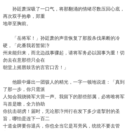
孙廷萧深吸了一口气，将那翻涌的情绪尽数压回心底，
再次双手抱拳，郑重
地举至胸前。
「岳将军！」孙廷萧的声音恢复了那股杀伐果断的冷
硬，「此番我若暂留汴
州未能归来，而北边战事骤起，请将军务必以国事为重！切
勿去在意那些只会在
朝堂上摇唇鼓舌的言官口舌！」
他眼中爆出一团骇人的精光，一字一顿地说道：「真到
了那一步，你只需派
人知会我骁骑军大营一声。我留下的那些部属，必将唯将军
马首是瞻，全力协助
你抗击胡虏！届时，无论那汴州行在发下多少道掣肘的圣
旨，哪怕是连下一百二
十道金牌要你退兵，你也全当它是耳旁风，统统不要去管