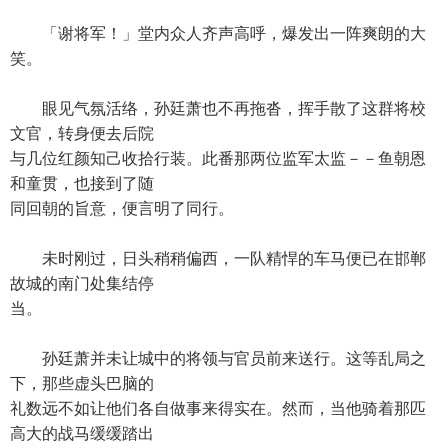
「谢将军！」堂内众人齐声高呼，爆发出一阵爽朗的大
笑。
眼见气氛活络，孙廷萧也不再拖沓，挥手散了这群将校
文官，转身便去后院
与几位红颜知己收拾行装。此番那两位监军太监－－鱼朝恩
和童贯，也接到了随
同回朝的旨意，便言明了同行。
未时刚过，日头稍稍偏西，一队精悍的车马便已在邯郸
故城的南门处集结停
当。
孙廷萧并未让城中的将领与官员前来送行。这等乱局之
下，那些虚头巴脑的
礼数远不如让他们各自做事来得实在。然而，当他骑着那匹
高大的战马缓缓踏出