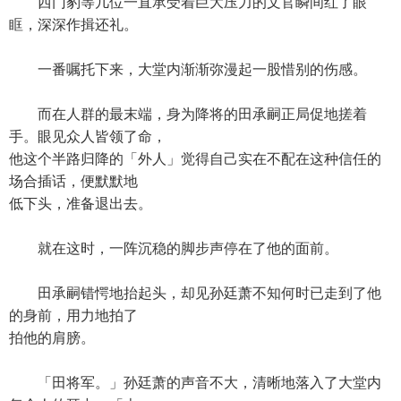
西门豹等几位一直承受着巨大压力的文官瞬间红了眼
眶，深深作揖还礼。
一番嘱托下来，大堂内渐渐弥漫起一股惜别的伤感。
而在人群的最末端，身为降将的田承嗣正局促地搓着
手。眼见众人皆领了命，
他这个半路归降的「外人」觉得自己实在不配在这种信任的
场合插话，便默默地
低下头，准备退出去。
就在这时，一阵沉稳的脚步声停在了他的面前。
田承嗣错愕地抬起头，却见孙廷萧不知何时已走到了他
的身前，用力地拍了
拍他的肩膀。
「田将军。」孙廷萧的声音不大，清晰地落入了大堂内