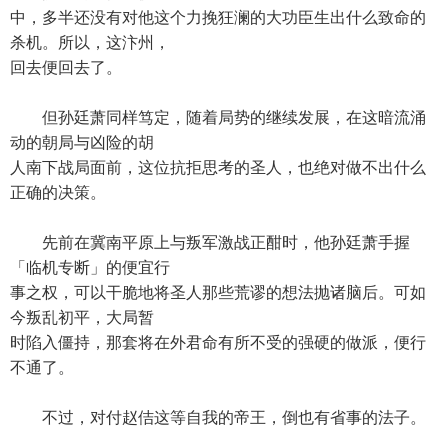
中，多半还没有对他这个力挽狂澜的大功臣生出什么致命的
杀机。所以，这汴州，
回去便回去了。
但孙廷萧同样笃定，随着局势的继续发展，在这暗流涌
动的朝局与凶险的胡
人南下战局面前，这位抗拒思考的圣人，也绝对做不出什么
正确的决策。
先前在冀南平原上与叛军激战正酣时，他孙廷萧手握
「临机专断」的便宜行
事之权，可以干脆地将圣人那些荒谬的想法抛诸脑后。可如
今叛乱初平，大局暂
时陷入僵持，那套将在外君命有所不受的强硬的做派，便行
不通了。
不过，对付赵佶这等自我的帝王，倒也有省事的法子。