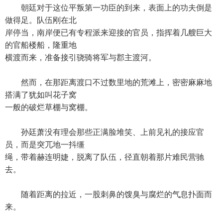
朝廷对于这位平叛第一功臣的到来，表面上的功夫倒是
做得足。队伍刚在北
岸停当，南岸便已有专程派来迎接的官员，指挥着几艘巨大
的官船楼船，隆重地
横渡而来，准备接引骁骑将军与郡主渡河。
然而，在那距离渡口不过数里地的荒滩上，密密麻麻地
搭满了犹如叫花子窝
一般的破烂草棚与窝棚。
孙廷萧没有理会那些正满脸堆笑、上前见礼的接应官
员，而是突兀地一抖缰
绳，带着赫连明婕，脱离了队伍，径直朝着那片难民营驰
去。
随着距离的拉近，一股刺鼻的馊臭与腐烂的气息扑面而
来。