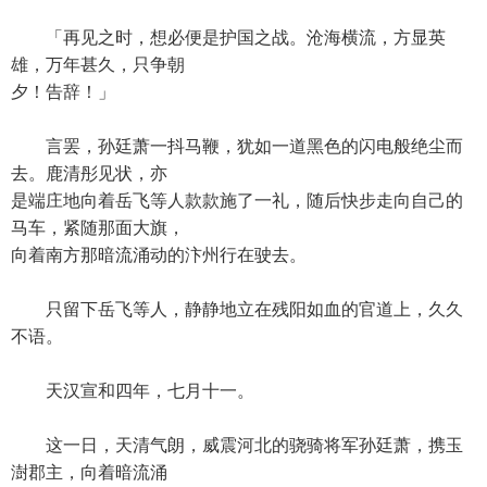
「再见之时，想必便是护国之战。沧海横流，方显英
雄，万年甚久，只争朝
夕！告辞！」
言罢，孙廷萧一抖马鞭，犹如一道黑色的闪电般绝尘而
去。鹿清彤见状，亦
是端庄地向着岳飞等人款款施了一礼，随后快步走向自己的
马车，紧随那面大旗，
向着南方那暗流涌动的汴州行在驶去。
只留下岳飞等人，静静地立在残阳如血的官道上，久久
不语。
天汉宣和四年，七月十一。
这一日，天清气朗，威震河北的骁骑将军孙廷萧，携玉
澍郡主，向着暗流涌