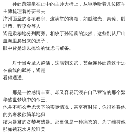
孙廷萧端坐在正中的主帅大椅上，从容地听着几位随军
主簿梳理着将要带去
汴州面圣的各项卷宗。这满堂的将领，如戚继光、秦琼、尉
迟恭、程咬金等人，
皆是肃穆地分列两旁。相较于孙廷萧的淡然，这些刚从尸山
血海里爬出来的汉子，
眼中皆是难以掩饰的忧虑与戒备。
对于当今圣人赵佶，这满朝文武，甚至连孙廷萧这个远
在前线的武将，皆是
看得通透。
那是一位感情丰富、却又容易沉浸在自己营造的那个繁
华盛世梦境中的帝王。
他并不那么考虑天下的实际情况，甚至有时候，你很难将他
的穷奢极欲简单地归
结为暴君的贪婪与残暴。那更像是一种病态的、为了维持他
那如镜花水月般唯美